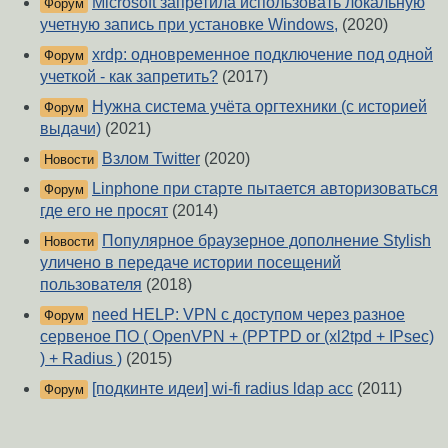
Microsoft запретила использовать локальную
Форум
учетную запись при установке Windows,
(2020)
xrdp: одновременное подключение под одной
Форум
учеткой - как запретить?
(2017)
Нужна система учёта оргтехники (с историей
Форум
выдачи)
(2021)
Взлом Twitter
(2020)
Новости
Linphone при старте пытается авторизоваться
Форум
где его не просят
(2014)
Популярное браузерное дополнение Stylish
Новости
уличено в передаче истории посещений
пользователя
(2018)
need HELP: VPN с доступом через разное
Форум
сервеное ПО ( OpenVPN + (PPTPD or (xl2tpd + IPsec)
) + Radius )
(2015)
[подкинте идеи] wi-fi radius ldap acc
(2011)
Форум