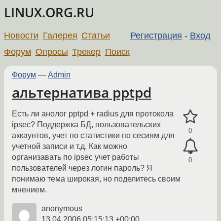
LINUX.ORG.RU
Новости
Галерея
Статьи
Регистрация
-
Вход
Форум
Опросы
Трекер
Поиск
Форум
—
Admin
альтернатива pptpd
Есть ли анолог pptpd + radius для протокола
ipsec? Поддержка БД, пользовательских
0
аккаунтов, учет по статистики по сесиям для
учетной записи и т.д. Как можно
организавать по ipsec учет работы
0
пользователей через логин пароль? Я
понимаю тема широкая, но поделитесь своим
мнением.
anonymous
13.04.2006 05:15:13 +00:00