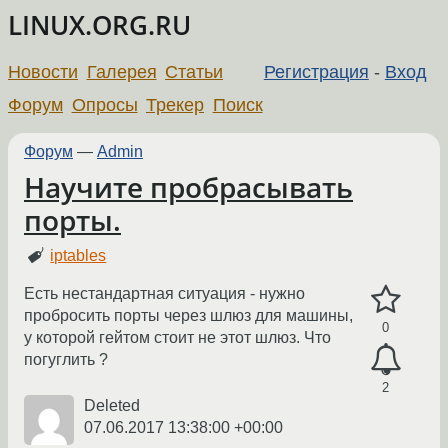
LINUX.ORG.RU
Новости
Галерея
Статьи
Регистрация
-
Вход
Форум
Опросы
Трекер
Поиск
Форум
—
Admin
Научите пробрасывать
порты.
iptables
Есть нестандартная ситуация - нужно
пробросить порты через шлюз для машины,
0
у которой гейтом стоит не этот шлюз. Что
погуглить ?
2
Deleted
07.06.2017 13:38:00 +00:00