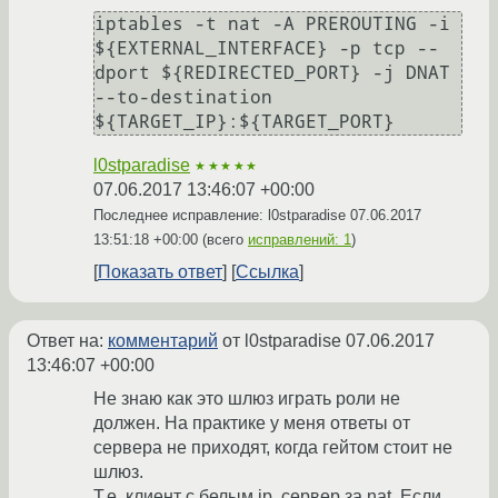
iptables -t nat -A PREROUTING -i 
${EXTERNAL_INTERFACE} -p tcp --
dport ${REDIRECTED_PORT} -j DNAT 
--to-destination 
${TARGET_IP}:${TARGET_PORT}
l0stparadise
★★★★★
07.06.2017 13:46:07 +00:00
Последнее исправление: l0stparadise
07.06.2017
13:51:18 +00:00
(всего
исправлений: 1
)
Показать ответ
Ссылка
Ответ на:
комментарий
от l0stparadise
07.06.2017
13:46:07 +00:00
Не знаю как это шлюз играть роли не
должен. На практике у меня ответы от
сервера не приходят, когда гейтом стоит не
шлюз.
Т.е. клиент с белым ip, сервер за nat. Если