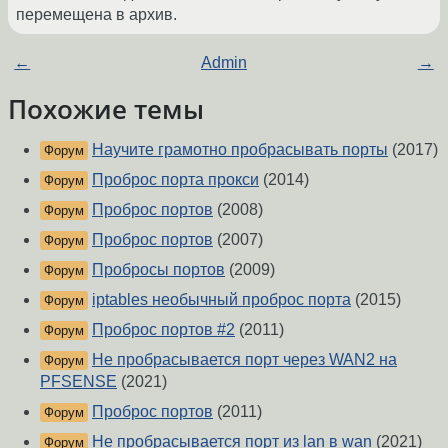
перемещена в архив.
←
Admin
→
Похожие темы
Научите грамотно пробрасывать порты
(2017)
Форум
Проброс порта прокси
(2014)
Форум
Проброс портов
(2008)
Форум
Проброс портов
(2007)
Форум
Пробросы портов
(2009)
Форум
iptables необычный проброс порта
(2015)
Форум
Проброс портов #2
(2011)
Форум
Не пробрасывается порт через WAN2 на
Форум
PFSENSE
(2021)
Проброс портов
(2011)
Форум
Не пробрасывается порт из lan в wan
(2021)
Форум