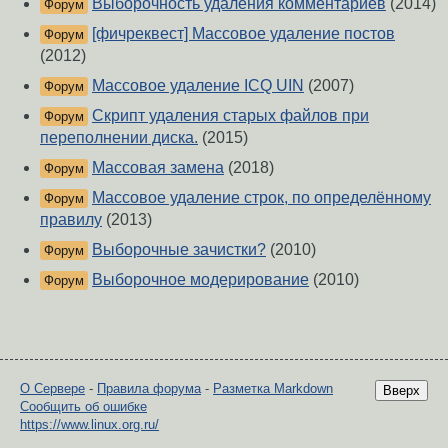
Выборочность удаления комментариев
(2014)
Форум
[фичреквест] Массовое удаление постов
Форум
(2012)
Массовое удаление ICQ UIN
(2007)
Форум
Скрипт удаления старых файлов при
Форум
переполнении диска.
(2015)
Массовая замена
(2018)
Форум
Массовое удаление строк, по определённому
Форум
правилу
(2013)
Выборочные зачистки?
(2010)
Форум
Выборочное модерирование
(2010)
Форум
О Сервере
-
Правила форума
-
Разметка Markdown
Вверх
Сообщить об ошибке
https://www.linux.org.ru/