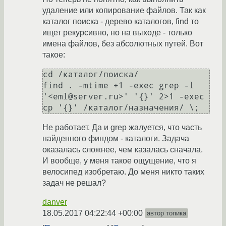
удаление или копирование файлов. Так как
каталог поиска - дерево каталогов, find то
ищет рекурсивно, но на выходе - только
имена файлов, без абсолютных путей. Вот
такое:
cd /каталог/поиска/

find . -mtime +1 -exec grep -l 
'<eml@server.ru>' '{}' 2>1 -exec 
Не работает. Да и grep жалуется, что часть
найденного финдом - каталоги. Задача
оказалась сложнее, чем казалась сначала.
И вообще, у меня такое ощущение, что я
велосипед изобретаю. До меня никто таких
задач не решал?
danver
18.05.2017 04:22:44 +00:00
автор топика