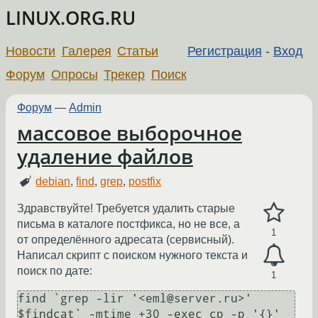
LINUX.ORG.RU
Новости
Галерея
Статьи
Регистрация
-
Вход
Форум
Опросы
Трекер
Поиск
Форум
—
Admin
массовое выборочное
удаление файлов
debian
,
find
,
grep
,
postfix
Здравствуйте! Требуется удалить старые
письма в каталоге постфикса, но не все, а
1
от определённого адресата (сервисный).
Написал скрипт с поиском нужного текста и
поиск по дате:
1
find `grep -lir '<eml@server.ru>' 
$findcat` -mtime +30 -exec cp -p '{}' 