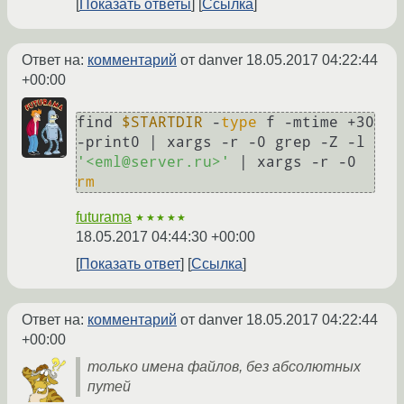
Показать ответы
Ссылка
Ответ на:
комментарий
от danver
18.05.2017 04:22:44
+00:00
find 
$STARTDIR
 -
type
 f -mtime +30 
-print0 | xargs -r -0 grep -Z -l 
'<eml@server.ru>'
 | xargs -r -0 
rm
futurama
★★★★★
18.05.2017 04:44:30 +00:00
Показать ответ
Ссылка
Ответ на:
комментарий
от danver
18.05.2017 04:22:44
+00:00
только имена файлов, без абсолютных
путей