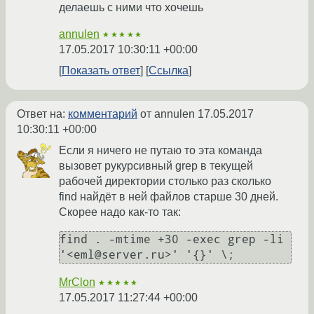
делаешь с ними что хочешь
annulen
★★★★★
17.05.2017 10:30:11 +00:00
Показать ответ
Ссылка
Ответ на:
комментарий
от annulen
17.05.2017
10:30:11 +00:00
Если я ничего не путаю то эта команда
вызовет рукурсивный grep в текущей
рабочей директории столько раз сколько
find найдёт в ней файлов старше 30 дней.
Скорее надо как-то так:
find . -mtime +30 -exec grep -li 
'<eml@server.ru>' '{}' \;
MrClon
★★★★★
17.05.2017 11:27:44 +00:00