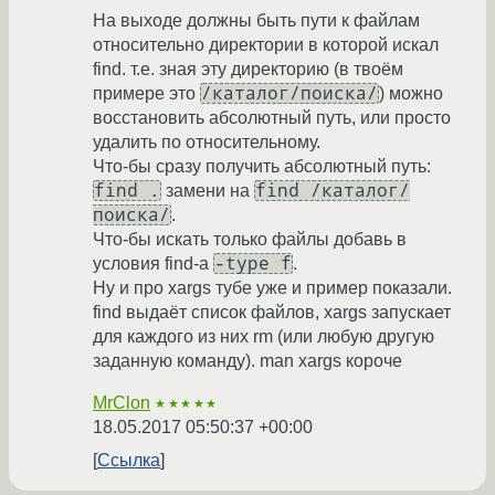
На выходе должны быть пути к файлам
относительно директории в которой искал
find. т.е. зная эту директорию (в твоём
/каталог/поиска/
примере это
) можно
восстановить абсолютный путь, или просто
удалить по относительному.
Что-бы сразу получить абсолютный путь:
find .
find /каталог/
замени на
поиска/
.
Что-бы искать только файлы добавь в
-type f
условия find-а
.
Ну и про xargs тубе уже и пример показали.
find выдаёт список файлов, xargs запускает
для каждого из них rm (или любую другую
заданную команду). man xargs короче
MrClon
★★★★★
18.05.2017 05:50:37 +00:00
Ссылка