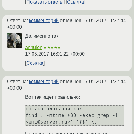
Показать ответы
Ссылка
Ответ на:
комментарий
от MrClon
17.05.2017 11:27:44
+00:00
Да, именно так
annulen
★★★★★
17.05.2017 16:01:22 +00:00
Ссылка
Ответ на:
комментарий
от MrClon
17.05.2017 11:27:44
+00:00
Вот так ищет правильно:
cd /каталог/поиска/

find . -mtime +30 -exec grep -l 
<eml@server.ru>' '{}' \;
Но теперь не понятно, как выполнить