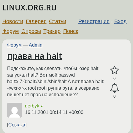
LINUX.ORG.RU
Новости
Галерея
Статьи
Регистрация
-
Вход
Форум
Опросы
Трекер
Поиск
Форум
—
Admin
права на halt
Подскажите, как сделать, чтобы юзер halt
запускал halt? Вот мой passwd
0
halt:x:7:0:halt:/sbin:/sbin/halt А вот права halt:
-rwxr-xr-x root root группа рута, а всеравно
пишет нет прав на исполнение?
0
gerbyk
★
16.11.2001 08:14:11 +00:00
Ссылка