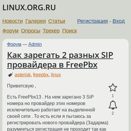
LINUX.ORG.RU
Новости
Галерея
Статьи
Регистрация
-
Вход
Форум
Опросы
Трекер
Поиск
Форум
—
Admin
Как зарегать 2 разных SIP
провайдера в FreePbx
asterisk
,
freepbx
,
linux
Приветсвую ,
1
Есть FreePbx13 . На нем зарегано 3 SiP
номера но провайдер этих номеров
исключительно работает на выделенной
2
своей сети . То есть если я пытаюсь за
регистрировать нового провайдера (Задарма)
разумееться регистрация не проходит так как