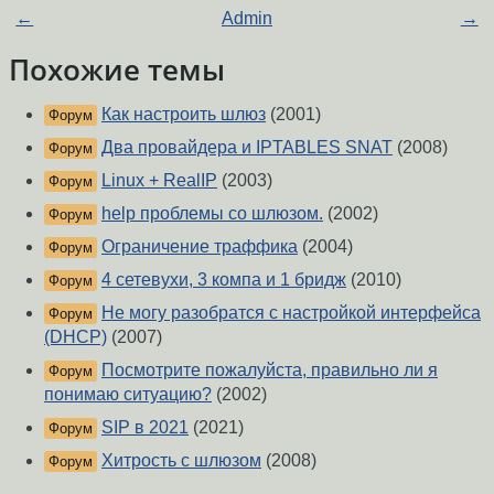
←
Admin
→
Похожие темы
Как настроить шлюз
(2001)
Форум
Два провайдера и IPTABLES SNAT
(2008)
Форум
Linux + RealIP
(2003)
Форум
help проблемы со шлюзом.
(2002)
Форум
Ограничение траффика
(2004)
Форум
4 сетевухи, 3 компа и 1 бридж
(2010)
Форум
Не могу разобратся с настройкой интерфейса
Форум
(DHCP)
(2007)
Посмотрите пожалуйста, правильно ли я
Форум
понимаю ситуацию?
(2002)
SIP в 2021
(2021)
Форум
Хитрость с шлюзом
(2008)
Форум