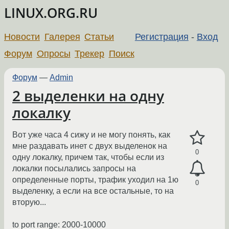
LINUX.ORG.RU
Новости
Галерея
Статьи
Регистрация
-
Вход
Форум
Опросы
Трекер
Поиск
Форум
—
Admin
2 выделенки на одну
локалку
Вот уже часа 4 сижу и не могу понять, как
мне раздавать инет с двух выделенок на
0
одну локалку, причем так, чтобы если из
локалки посылались запросы на
определенные порты, трафик уходил на 1ю
0
выделенку, а если на все остальные, то на
вторую...
to port range: 2000-10000