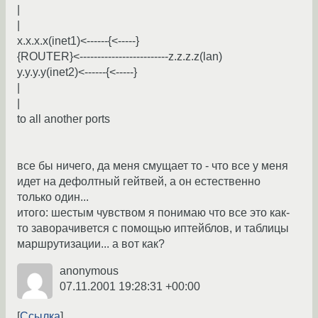
|
|
x.x.x.x(inet1)<------{<-----}
{ROUTER}<-------------------------z.z.z.z(lan)
y.y.y.y(inet2)<------{<-----}
|
|
to all another ports
все бы ничего, да меня смущает то - что все у меня
идет на дефолтный гейтвей, а он естественно
только один...
итого: шестым чувством я понимаю что все это как-
то заворачивется с помощью иптейблов, и таблицы
маршрутизации... а вот как?
anonymous
07.11.2001 19:28:31 +00:00
Ссылка