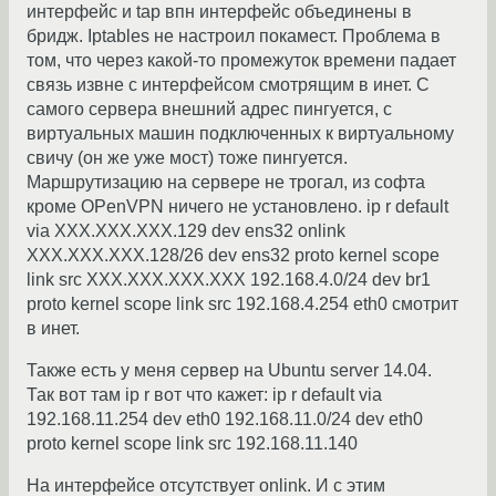
интерфейс и tap впн интерфейс объединены в
бридж. Iptables не настроил покамест. Проблема в
том, что через какой-то промежуток времени падает
связь извне с интерфейсом смотрящим в инет. С
самого сервера внешний адрес пингуется, с
виртуальных машин подключенных к виртуальному
свичу (он же уже мост) тоже пингуется.
Маршрутизацию на сервере не трогал, из софта
кроме OPenVPN ничего не установлено. ip r default
via XXX.XXX.XXX.129 dev ens32 onlink
XXX.XXX.XXX.128/26 dev ens32 proto kernel scope
link src XXX.XXX.XXX.XXX 192.168.4.0/24 dev br1
proto kernel scope link src 192.168.4.254 eth0 смотрит
в инет.
Также есть у меня сервер на Ubuntu server 14.04.
Так вот там ip r вот что кажет: ip r default via
192.168.11.254 dev eth0 192.168.11.0/24 dev eth0
proto kernel scope link src 192.168.11.140
На интерфейсе отсутствует onlink. И с этим