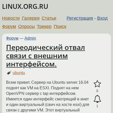
LINUX.ORG.RU
Новости
Галерея
Статьи
Регистрация
-
Вход
Форум
Опросы
Трекер
Поиск
Форум
—
Admin
Переодический отвал
связи с внешним
интерфейсом.
ubuntu
Всем привет. Сервер на Ubuntu server 16.04
поднят как VM на ESXI. Поднят на нем
0
OpenVPN сервер с tap интерфейсом.
Имеется один интерфейс смотрящий в инет
и один виртуальный (свич на хосте esxi) для
1
связи с другими VM. Этот виртуальный