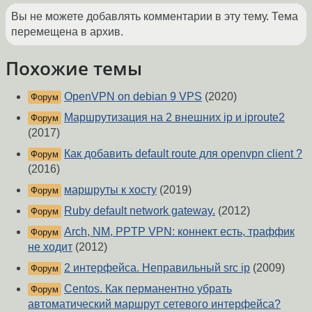
Вы не можете добавлять комментарии в эту тему. Тема
перемещена в архив.
Похожие темы
OpenVPN on debian 9 VPS
(2020)
Форум
Маршрутизация на 2 внешних ip и iproute2
Форум
(2017)
Как добавить default route для openvpn client ?
Форум
(2016)
маршруты к хосту
(2019)
Форум
Ruby default network gateway.
(2012)
Форум
Arch, NM, PPTP VPN: коннект есть, траффик
Форум
не ходит
(2012)
2 интерфейса. Неправильный src ip
(2009)
Форум
Centos. Как перманентно убрать
Форум
автоматический маршрут сетевого интерфейса?