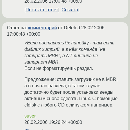
28.02.2006 17:00:48 +00:00
Показать ответ
Ссылка
Ответ на:
комментарий
от Deleted
28.02.2006
17:00:48 +00:00
>Если поставишь 9х линейку - там есть
файлик хитрый, а в нём команда "не
затирать MBR", а NT-линейка не
затирает MBR.
Если не форматируешь раздел.
Предложение: ставить загрузчик не в MBR,
а в начало раздела, в таком случае
достаточно будет после установки венды
активным снова сделать Linux. С помощью
cfdisk c любого CD с линуксом например.
suser
28.02.2006 19:26:24 +00:00