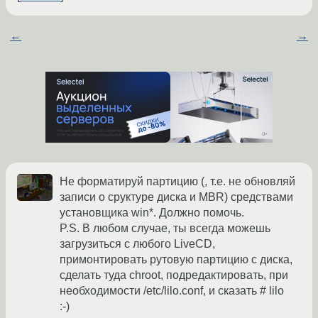
←
→
Не форматируй партицию (, т.е. не обновляй
записи о сруктуре диска и MBR) средствами
установщика win*. Должно помочь.
P.S. В любом случае, ты всегда можешь
загрузиться с любого LiveCD,
примонтировать рутовую партицию с диска,
сделать туда chroot, подредактировать, при
необходимости /etc/lilo.conf, и сказать # lilo
:-)