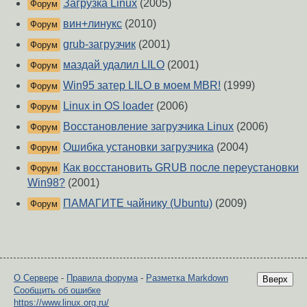
Загрузка Linux
(2005)
Форум
вин+линукс
(2010)
Форум
grub-загрузчик
(2001)
Форум
маздай удалил LILO
(2001)
Форум
Win95 затер LILO в моем МBR!
(1999)
Форум
Linux in OS loader
(2006)
Форум
Восстановление загрузчика Linux
(2006)
Форум
Ошибка установки загрузчика
(2004)
Форум
Как восстановить GRUB после переустановки
Форум
Win98?
(2001)
ПАМАГИТЕ чайнику (Ubuntu)
(2009)
Форум
О Сервере
-
Правила форума
-
Разметка Markdown
Вверх
Сообщить об ошибке
https://www.linux.org.ru/