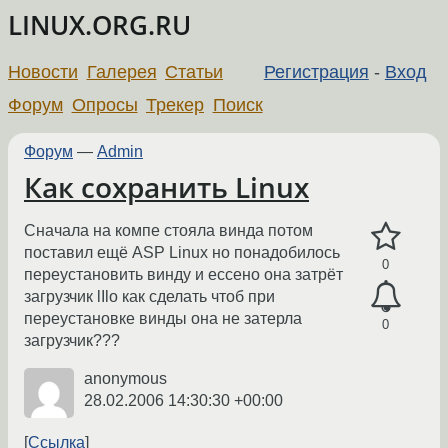
LINUX.ORG.RU
Новости
Галерея
Статьи
Регистрация
-
Вход
Форум
Опросы
Трекер
Поиск
Форум
—
Admin
Как сохранить Linux
Сначала на компе стояла винда потом
поставил ещё ASP Linux но понадобилось
0
переустановить винду и ессено она затрёт
загрузчик lIlo как сделать чтоб при
переустановке винды она не затерла
0
загрузчик???
anonymous
28.02.2006 14:30:30 +00:00
Ссылка