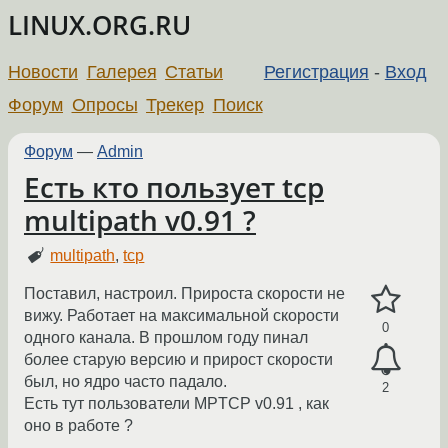
LINUX.ORG.RU
Новости
Галерея
Статьи
Регистрация
-
Вход
Форум
Опросы
Трекер
Поиск
Форум
—
Admin
Есть кто пользует tcp
multipath v0.91 ?
multipath
,
tcp
Поставил, настроил. Прироста скорости не
вижу. Работает на максимальной скорости
0
одного канала. В прошлом году пинал
более старую версию и прирост скорости
был, но ядро часто падало.
2
Есть тут пользователи MPTCP v0.91 , как
оно в работе ?