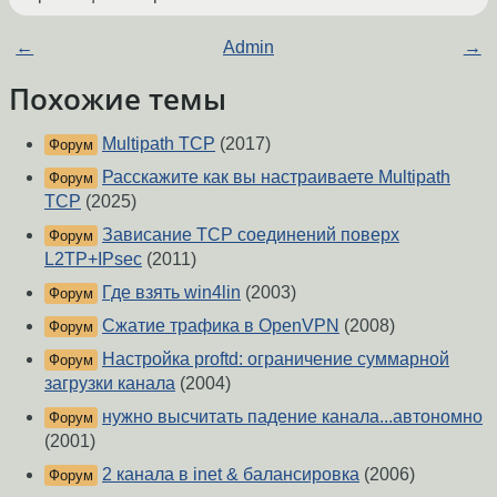
←
Admin
→
Похожие темы
Multipath TCP
(2017)
Форум
Расскажите как вы настраиваете Multipath
Форум
TCP
(2025)
Зависание TCP соединений поверх
Форум
L2TP+IPsec
(2011)
Где взять win4lin
(2003)
Форум
Сжатие трафика в OpenVPN
(2008)
Форум
Настройка proftd: ограничение суммарной
Форум
загрузки канала
(2004)
нужно высчитать падение канала...автономно
Форум
(2001)
2 канала в inet & балансировка
(2006)
Форум