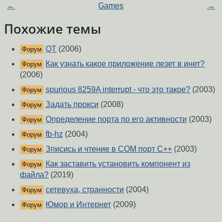
←
Games
→
Похожие темы
QT
(2006)
Форум
Как узнать какое приложение лезет в инет?
Форум
(2006)
spurious 8259A interrupt - что это такое?
(2003)
Форум
Задать прокси
(2008)
Форум
Определение порта по его активности
(2003)
Форум
fb-hz
(2004)
Форум
Зписись и чтение в COM порт С++
(2003)
Форум
Как заставить установить компонент из
Форум
файла?
(2019)
сетевуха, странности
(2004)
Форум
Юмор и Интернет
(2009)
Форум