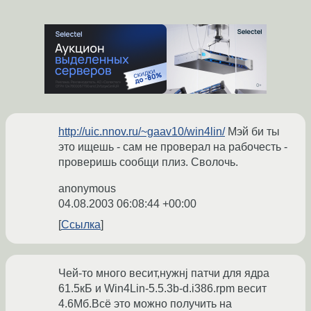
http://uic.nnov.ru/~gaav10/win4lin/
Мэй би ты
это ищешь - сам не проверал на рабочесть -
проверишь сообщи плиз. Сволочь.
anonymous
04.08.2003 06:08:44 +00:00
Ссылка
Чей-то много весит,нужнj патчи для ядра
61.5кБ и Win4Lin-5.5.3b-d.i386.rpm весит
4.6Мб.Всё это можно получить на