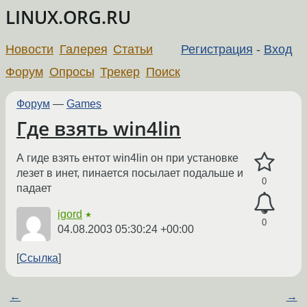
LINUX.ORG.RU
Новости
Галерея
Статьи
Регистрация
-
Вход
Форум
Опросы
Трекер
Поиск
Форум
—
Games
Где взять win4lin
А гиде взять ентот win4lin он при установке
лезет в инет, пинается посылает подальше и
0
падает
igord
★
0
04.08.2003 05:30:24 +00:00
Ссылка
←
→