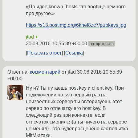
«По идее known_hosts это вообще немного
про другое.»
https://s13.postimg.org/6knef8zc7/pubkeys.jpg
jtad
★
30.08.2016 10:55:39 +00:00
автор топика
Показать ответ
Ссылка
Ответ на:
комментарий
от jtad
30.08.2016 10:55:39
+00:00
Ну и? Ты путаешь host key и client key. При
подключении по ssh первый раз на
неизвестных сервер ты авторизуешь этот
сервер по отпечатку его host key. В
следующий раз при коннекте, если
отпечаток сменился(а ты ничего на сервере
не менял) - это будет расценено как попытка
MitM-атаки.