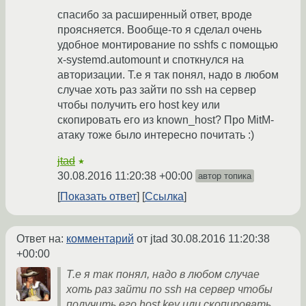
спасибо за расширенный ответ, вроде
проясняется. Вообще-то я сделал очень
удобное монтирование по sshfs с помощью
x-systemd.automount и споткнулся на
авторизации. Т.е я так понял, надо в любом
случае хоть раз зайти по ssh на сервер
чтобы получить его host key или
скопировать его из known_host? Про MitM-
атаку тоже было интересно почитать :)
jtad
★
30.08.2016 11:20:38 +00:00
автор топика
Показать ответ
Ссылка
Ответ на:
комментарий
от jtad
30.08.2016 11:20:38
+00:00
Т.е я так понял, надо в любом случае
хоть раз зайти по ssh на сервер чтобы
получить его host key или скопировать