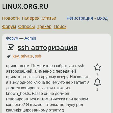
LINUX.ORG.RU
Новости
Галерея
Статьи
Регистрация
-
Вход
Форум
Опросы
Трекер
Поиск
Форум
—
Admin
ssh авторизация
key
,
private
,
ssh
привет всем. Помогите разобраться с ssh
авторизацией, а именно с передачей
1
приватного ключа другому юзеру. Насколько
я вижу одного ключа почему-то не хватает, я
должен копировать ключ также из
1
known_hosts. Разве он не должен
генерироваться автоматически при первом
коннекте? Я в замешательстве. Буду рад
квалифицированному ответу :)