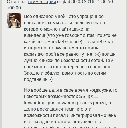
Ответ на:
комментарий
от jtad
30.08.2016 11:36:50
+00:00
Все описаное мной - это упрощенное
описание схемы атаки, большую часть
которого можно найти даже на
википедии(что уже говорит о том что это не
какой-то там rocket science). Если тебе так
интересно, то лучше вместо поиска
кармы(которой все равно тут нет :-)) поищи
лучше книжки по безопасности сетей. Там
еще много такого интересного написано.
Заодно и общую грамотность по сетям
подтянешь ;-)
Но вообще да, я в своё время когда узнал о
некоторых возможностях SSH(X11
forwarding, port forwarding, socks proxy), то
долго восхищался теми, кто эти
возможности писал и интегрировал - очень
всё складно и толково получилось в
результате. Но да, если с ним ни разу не до