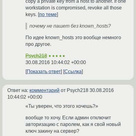
copy a private key from a host to another. If one
workstation is compromised, revoke all those
keys. [
по теме
]
почему не пашет без known_hosts?
По идее known_hosts это вообще немного
про другое.
Psych218
★★★★★
30.08.2016 10:44:02 +00:00
Показать ответ
Ссылка
Ответ на:
комментарий
от Psych218
30.08.2016
10:44:02 +00:00
«Ты уверен, что этого хочешь?»
вообще то хочу. Если админ отключит
авторизацию с паролем, как я свой новый
ключ закину на сервер?