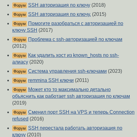
SSH авторизация по ключу
(2018)
Форум
SSH авторизация по ключу.
(2015)
Форум
Помогите разобраться с авторизацией по
Форум
ключу SSH
(2017)
Проблема с ssh-авторизацией по ключам
Форум
(2012)
Как удалить хост из known_hosts по ssh-
Форум
алиасу
(2020)
Система управления ssh-ключами
(2023)
Форум
remmina SSH ключи
(2011)
Форум
Может кто то максимально детально
Форум
объяснить как работает ssh авторизация по ключам
(2019)
Сменил порт SSH на VPS и теперь Connection
Форум
refused
(2016)
SSH перестала работать авторизация по
Форум
ключу
(2010)