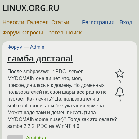
LINUX.ORG.RU
Новости
Галерея
Статьи
Регистрация
-
Вход
Форум
Опросы
Трекер
Поиск
Форум
—
Admin
самба достала!
После smbpasswd -r PDC_server -j
MYDOMAIN она пишет, что, мол,
0
присоединилась я к домену. Но доменных
пользователей на свои шары все равно не
пускает. Как лечить? Да, пользователи в
0
smb.conf прописаны без указания домена.
Может надо таки и домен писать (типа
MYDOMAIN\domainuser)? Тогда как это делать?
samba 2.2.2, PDC на WinNT 4.0
Agathis
★