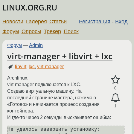
LINUX.ORG.RU
Новости
Галерея
Статьи
Регистрация
-
Вход
Форум
Опросы
Трекер
Поиск
Форум
—
Admin
virt-manager + libvirt + lxc
libvirt
,
lxc
,
virt-manager
Archlinux.
virt-manager подключается к LXC.
0
Создаю виртуальную машину. На
последней странице мастера, нажимаю
«Готово» и начинается процесс создания
1
контейнера.
И где-то через 2 секунды выскакивает ошибка:
Не удалось завершить установку: 