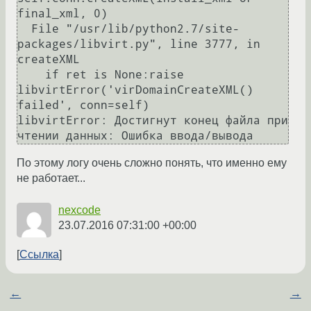
final_xml, 0)

  File "/usr/lib/python2.7/site-
packages/libvirt.py", line 3777, in 
createXML

    if ret is None:raise 
libvirtError('virDomainCreateXML() 
failed', conn=self)

libvirtError: Достигнут конец файла при 
По этому логу очень сложно понять, что именно ему
не работает...
nexcode
23.07.2016 07:31:00 +00:00
Ссылка
←
→