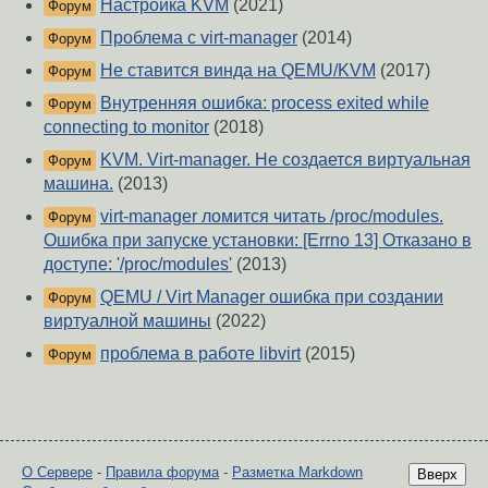
Настройка KVM
(2021)
Форум
Проблема с virt-manager
(2014)
Форум
Не ставится винда на QEMU/KVM
(2017)
Форум
Внутренняя ошибка: process exited while
Форум
connecting to monitor
(2018)
KVM. Virt-manager. Не создается виртуальная
Форум
машина.
(2013)
virt-manager ломится читать /proc/modules.
Форум
Ошибка при запуске установки: [Errno 13] Отказано в
доступе: '/proc/modules'
(2013)
QEMU / Virt Manager ошибка при создании
Форум
виртуалной машины
(2022)
проблема в работе libvirt
(2015)
Форум
О Сервере
-
Правила форума
-
Разметка Markdown
Вверх