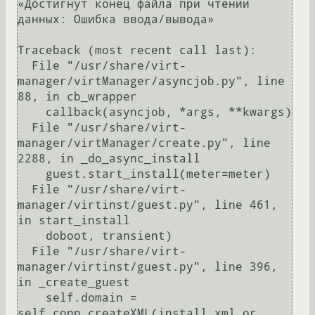
«Достигнут конец файла при чтении 
данных: Ошибка ввода/вывода»

Traceback (most recent call last):

  File "/usr/share/virt-
manager/virtManager/asyncjob.py", line 
88, in cb_wrapper

    callback(asyncjob, *args, **kwargs)

  File "/usr/share/virt-
manager/virtManager/create.py", line 
2288, in _do_async_install

    guest.start_install(meter=meter)

  File "/usr/share/virt-
manager/virtinst/guest.py", line 461, 
in start_install

    doboot, transient)

  File "/usr/share/virt-
manager/virtinst/guest.py", line 396, 
in _create_guest

    self.domain = 
self.conn.createXML(install_xml or 