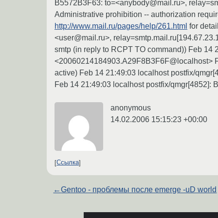
B5572B3F63: to=<anybody@mail.ru>, relay=smtp.
Administrative prohibition -- authorization requ
http://www.mail.ru/pages/help/261.html
for deta
<user@mail.ru>, relay=smtp.mail.ru[194.67.23.1
smtp (in reply to RCPT TO command)) Feb 14 2
<20060214184903.A29F8B3F6F@localhost> Feb 1
active) Feb 14 21:49:03 localhost postfix/qmgr
Feb 14 21:49:03 localhost postfix/qmgr[4852]
anonymous
14.02.2006 15:15:23 +00:00
Ссылка
←
Gentoo - проблемы после emerge -uD world