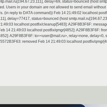
mail.ru[194.67.23.111], delay=69, status=bounced (host smtp.
ired. Users in your domain are not allowed to send email without
ils. (in reply to DATA command)) Feb 14 21:49:02 localhost pos
11], delay=77417, status=bounced (host smtp.mail.ru[194.67.23.
1:49:03 localhost postfix/cleanup[5483]: A29F8B3F6F: messag
4 21:49:03 localhost postfix/qmgr[4852]: A29F8B3F6F: from
[4852]: A29F8B3F6F: to=<user@mail.ru>, relay=none, delay=0, st
: B5572B3F63: removed Feb 14 21:49:03 localhost postfix/qmgr