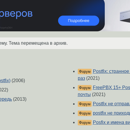
ему. Тема перемещена в архив.
Postfix: странно
Форум
раз
(2021)
tfix)
(2006)
FreePBX 15+ Post
Форум
022)
почты
(2021)
чередь
(2013)
Postfix не отпра
Форум
postfix не приход
Форум
Posfix и имена ви
Форум