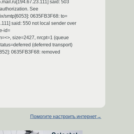
mail.ru[194.67.23.111] said: 503
 authorization. See
tfix/smtp[6053]: 0635FB3F68: to=
111] said: 550 not local sender over
e-id=
=<>, size=2427, nrcpt=1 (queue
atus=deferred (deferred transport)
[4852]: 0635FB3F68: removed
Помогите настроить интернет
→