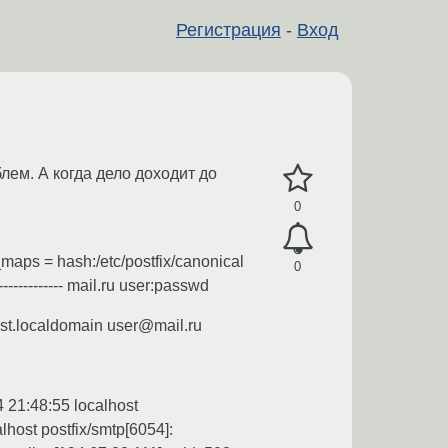
Регистрация
-
Вход
блем. А когда дело доходит до
0
aps = hash:/etc/postfix/canonical
0
------------------ mail.ru user:passwd
r@localhost.localdomain user@mail.ru
 21:48:55 localhost
host postfix/smtp[6054]: