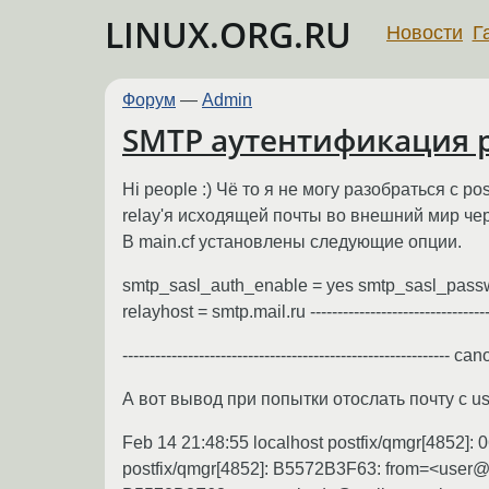
LINUX.ORG.RU
Новости
Г
Форум
—
Admin
SMTP аутентификация po
Hi people :) Чё то я не могу разобраться с p
relay'я исходящей почты во внешний мир через
В main.cf установлены следующие опции.
smtp_sasl_auth_enable = yes smtp_sasl_passwo
relayhost = smtp.mail.ru ----------------------------------
----------------------------------------------------------
А вот вывод при попытки отослать почту с u
Feb 14 21:48:55 localhost postfix/qmgr[4852]:
postfix/qmgr[4852]: B5572B3F63: from=<user@ma