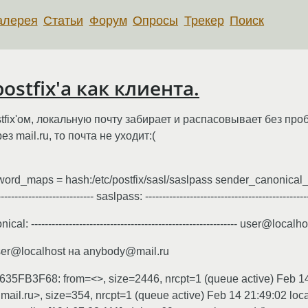
алерея
Статьи
Форум
Опросы
Трекер
Поиск
stfix'а как клиента.
ostfix'ом, локальную почту забирает и распасовывает без про
 mail.ru, то почта не уходит:(
rd_maps = hash:/etc/postfix/sasl/saslpass sender_canonical_m
-------------------------- saslpass: ------------------------------------------
-- canonical: ------------------------------------------------------------ use
ser@localhost на anybody@mail.ru
 0635FB3F68: from=<>, size=2446, nrcpt=1 (queue active) Feb 14
il.ru>, size=354, nrcpt=1 (queue active) Feb 14 21:49:02 local