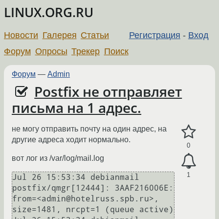
LINUX.ORG.RU
Новости
Галерея
Статьи
Регистрация
-
Вход
Форум
Опросы
Трекер
Поиск
Форум
—
Admin
Postfix не отправляет
письма на 1 адрес.
не могу отправить почту на один адрес, на
другие адреса ходит нормально.
0
вот лог из /var/log/mail.log
1
Jul 26 15:53:34 debianmail 
postfix/qmgr[12444]: 3AAF216006E: 
from=<admin@hotelruss.spb.ru>, 
size=1481, nrcpt=1 (queue active)
