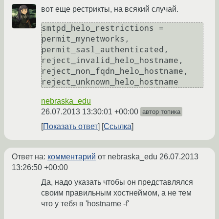
вот еще рестрикты, на всякий случай.
smtpd_helo_restrictions = 
permit_mynetworks, 
permit_sasl_authenticated, 
reject_invalid_helo_hostname, 
reject_non_fqdn_helo_hostname, 
reject_unknown_helo_hostname
nebraska_edu
26.07.2013 13:30:01 +00:00
автор топика
Показать ответ
Ссылка
Ответ на:
комментарий
от nebraska_edu
26.07.2013
13:26:50 +00:00
Да, надо указать чтобы он представлялся
своим правильным хостнеймом, а не тем
что у тебя в 'hostname -f'