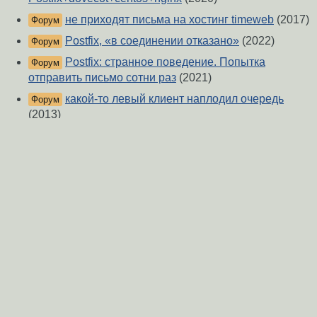
не приходят письма на хостинг timeweb
(2017)
Форум
Postfix, «в соединении отказано»
(2022)
Форум
Postfix: странное поведение. Попытка
Форум
отправить письмо сотни раз
(2021)
какой-то левый клиент наплодил очередь
Форум
(2013)
Postfix
(2014)
Форум
ошибка в логах почтовика при отправке
Форум
письма на другой почтовик
(2018)
Дублируются письма, Postfix
(2019)
Форум
О Сервере
-
Правила форума
-
Разметка Markdown
Вверх
Сообщить об ошибке
https://www.linux.org.ru/