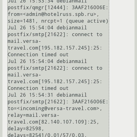
Jul 26 15:53:34 debianmail 
postfix/qmgr[12444]: 3AAF216006E: 
from=<admin@hotelruss.spb.ru>, 
size=1481, nrcpt=1 (queue active)

Jul 26 15:54:04 debianmail 
postfix/smtp[21622]: connect to 
mail.versa-
travel.com[195.182.157.245]:25: 
Connection timed out

Jul 26 15:54:04 debianmail 
postfix/smtp[21622]: connect to 
mail.versa-
travel.com[195.182.157.245]:25: 
Connection timed out

Jul 26 15:54:31 debianmail 
postfix/smtp[21622]: 3AAF216006E: 
to=<incoming@versa-travel.com>, 
relay=mail.versa-
travel.com[82.140.107.109]:25, 
delay=82598, 
delays=82541/0.01/57/0.03, 