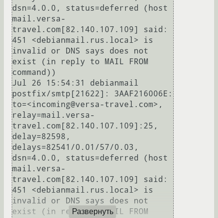
dsn=4.0.0, status=deferred (host 
mail.versa-
travel.com[82.140.107.109] said: 
451 <debianmail.rus.local> is 
invalid or DNS says does not 
exist (in reply to MAIL FROM 
command))

Jul 26 15:54:31 debianmail 
postfix/smtp[21622]: 3AAF216006E: 
to=<incoming@versa-travel.com>, 
relay=mail.versa-
travel.com[82.140.107.109]:25, 
delay=82598, 
delays=82541/0.01/57/0.03, 
dsn=4.0.0, status=deferred (host 
mail.versa-
travel.com[82.140.107.109] said: 
451 <debianmail.rus.local> is 
invalid or DNS says does not 
exist (in reply to MAIL FROM 
Развернуть