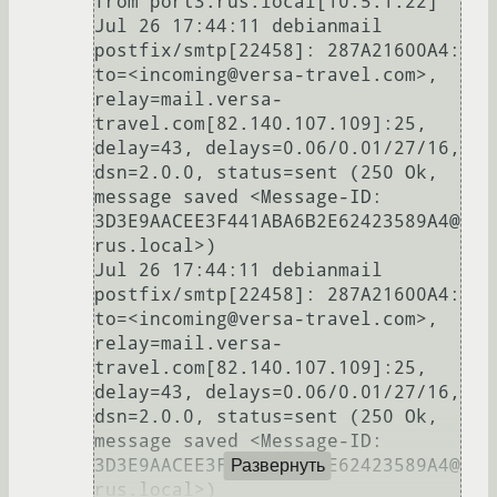
from port3.rus.local[10.5.1.22]

Jul 26 17:44:11 debianmail 
postfix/smtp[22458]: 287A21600A4: 
to=<incoming@versa-travel.com>, 
relay=mail.versa-
travel.com[82.140.107.109]:25, 
delay=43, delays=0.06/0.01/27/16, 
dsn=2.0.0, status=sent (250 Ok, 
message saved <Message-ID: 
3D3E9AACEE3F441ABA6B2E62423589A4@
rus.local>)

Jul 26 17:44:11 debianmail 
postfix/smtp[22458]: 287A21600A4: 
to=<incoming@versa-travel.com>, 
relay=mail.versa-
travel.com[82.140.107.109]:25, 
delay=43, delays=0.06/0.01/27/16, 
dsn=2.0.0, status=sent (250 Ok, 
message saved <Message-ID: 
3D3E9AACEE3F441ABA6B2E62423589A4@
Развернуть
rus.local>)