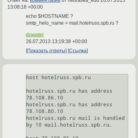
Ответ на:
комментарий
от nebraska_edu
26.07.2013
13:08:18 +00:00
echo $HOSTNAME ?
smtp_helo_name = mail.hotelruss.spb.ru ?
dragster
26.07.2013 13:19:38 +00:00
Показать ответы
Ссылка
host hotelruss.spb.ru

hotelruss.spb.ru has address 
78.108.86.10

hotelruss.spb.ru has address 
78.108.80.10

hotelruss.spb.ru mail is handled 
by 10 mail.hotelruss.spb.ru.
