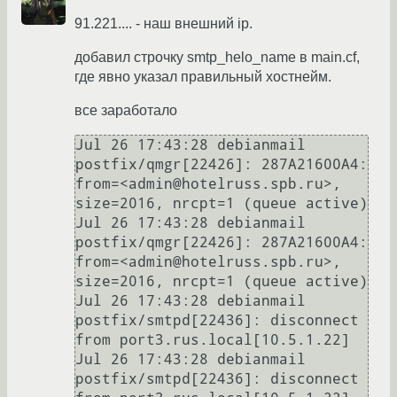
91.221.... - наш внешний ip.
добавил строчку smtp_helo_name в main.cf,
где явно указал правильный хостнейм.
все заработало
Jul 26 17:43:28 debianmail 
postfix/qmgr[22426]: 287A21600A4: 
from=<admin@hotelruss.spb.ru>, 
size=2016, nrcpt=1 (queue active)

Jul 26 17:43:28 debianmail 
postfix/qmgr[22426]: 287A21600A4: 
from=<admin@hotelruss.spb.ru>, 
size=2016, nrcpt=1 (queue active)

Jul 26 17:43:28 debianmail 
postfix/smtpd[22436]: disconnect 
from port3.rus.local[10.5.1.22]

Jul 26 17:43:28 debianmail 
postfix/smtpd[22436]: disconnect 