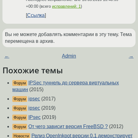
+00:00
(всего
исправлений: 1
)
Ссылка
Вы не можете добавлять комментарии в эту тему. Тема
перемещена в архив.
←
Admin
→
Похожие темы
IPSec туннель до сервера виртуальных
Форум
машин
(2015)
ipsec
(2017)
Форум
ipsec
(2019)
Форум
IPsec
(2019)
Форум
От чего зависит версия FreeBSD ?
(2012)
Форум
Релиз OpenInkpot версии 0.1 демонстрирует
Новости