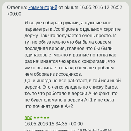
Ответ на:
комментарий
от pkuutn
16.05.2016 12:26:52
+00:00
Я везде собираю руками, а нужные мне
параметры к ./configure в отдельном скрипте
держу. Так что получается очень просто. И
тут не обязательно что бы была совсем
последняя версия, главное что бы были
одинаковые, можно и разные но тогда как
раз начинается чехарда с конфигами, что
имхо вызывает гораздо больше проблем
чем сборка из исходников.
Да, и иногда не все работает, в той или иной
версии. Это легко увидеть по списку багов,
т.е. то что работало в версии A не факт что
не будет сломано в версии A+1 и не факт
что починят уже в A+2
anc
★★★★★
16.05.2016 15:34:35 +00:00
Последнее исправление: anc
16.05.2016 15:40:59