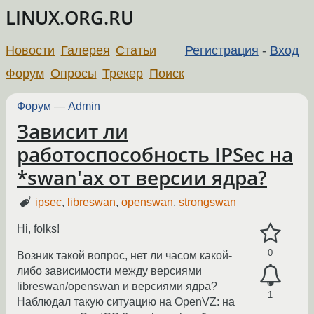
LINUX.ORG.RU
Новости
Галерея
Статьи
Регистрация
-
Вход
Форум
Опросы
Трекер
Поиск
Форум
—
Admin
Зависит ли
работоспособность IPSec на
*swan'ах от версии ядра?
ipsec
,
libreswan
,
openswan
,
strongswan
Hi, folks!
0
Возник такой вопрос, нет ли часом какой-
либо зависимости между версиями
libreswan/openswan и версиями ядра?
1
Наблюдал такую ситуацию на OpenVZ: на