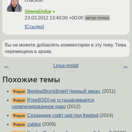
спасибо
StrongDollar
★
23.03.2012 13:40:00 +00:00
автор топика
Ссылка
Вы не можете добавлять комментарии в эту тему. Тема
перемещена в архив.
←
Linux-install
→
Похожие темы
[freebsd][xorg][intel] Черный экран.
(2011)
Форум
[FreeBSD] не устанавливается
Форум
скомпилированное ядро
(2012)
Созданиие софт raid под freebsd
(2014)
Форум
zabbix
(2009)
Форум