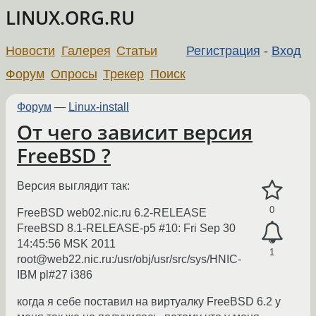
LINUX.ORG.RU
Новости
Галерея
Статьи
Регистрация
-
Вход
Форум
Опросы
Трекер
Поиск
Форум
—
Linux-install
От чего зависит версия
FreeBSD ?
Версия выглядит так:
0
FreeBSD web02.nic.ru 6.2-RELEASE
FreeBSD 8.1-RELEASE-p5 #10: Fri Sep 30
14:45:56 MSK 2011
1
root@web22.nic.ru:/usr/obj/usr/src/sys/HNIC-
IBM pl#27 i386
когда я себе поставил на виртуалку FreeBSD 6.2 у