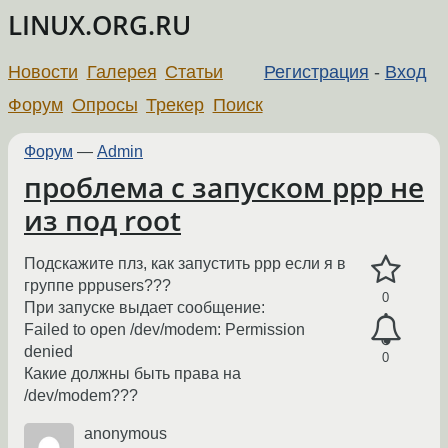
LINUX.ORG.RU
Новости
Галерея
Статьи
Регистрация
-
Вход
Форум
Опросы
Трекер
Поиск
Форум
—
Admin
проблема с запуском ppp не
из под root
Подскажите плз, как запустить ppp если я в
группе pppusers???
0
При запуске выдает сообщение:
Failed to open /dev/modem: Permission
denied
0
Какие должны быть права на
/dev/modem???
anonymous