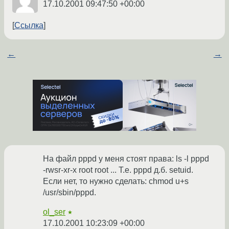
17.10.2001 09:47:50 +00:00
Ссылка
←
→
На файл pppd у меня стоят права: ls -l pppd
-rwsr-xr-x root root ... Т.е. pppd д.б. setuid.
Если нет, то нужно сделать: chmod u+s
/usr/sbin/pppd.
ol_ser
★
17.10.2001 10:23:09 +00:00