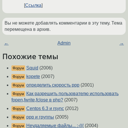
Ссылка
Вы не можете добавлять комментарии в эту тему. Тема
перемещена в архив.
←
Admin
→
Похожие темы
Squid
(2006)
Форум
kopete
(2007)
Форум
определить скорость ppp
(2001)
Форум
Как разрешить пользователю использовать
Форум
fopen,fwrite,fclose в php?
(2007)
Centos 6.3 и rsync
(2012)
Форум
ppp и группы
(2005)
Форум
Неудаляемые файлы... :-(((
(2004)
Форум