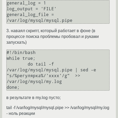
general_log = 1

log_output = 'FILE'

general_log_file = 
3. наваял скрипт, который работает в фоне (в
процессе поиска проблемы пробовал и руками
запускать)
#!/bin/bash

while true;

        do tail -f 
/var/log/mysql/mysql.pipe | sed -e  
"s/%регулярка%/'xxxx'/g"  >> 
/var/log/mysql/my.log

в результате в my.log пусто;
tail -f /var/log/mysql/mysql.pipe >> /var/log/mysql/my.log
- ноль реакции