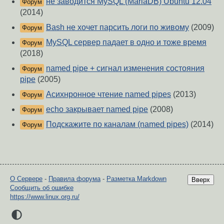
не заводится MySQL (MariaDB) Ubuntu 12.04
Форум
(2014)
Bash не хочет парсить логи по живому
(2009)
Форум
MySQL сервер падает в одно и тоже время
Форум
(2018)
named pipe + сигнал изменения состояния
Форум
pipe
(2005)
Асихнронное чтение named pipes
(2013)
Форум
echo закрывает named pipe
(2008)
Форум
Подскажите по каналам (named pipes)
(2014)
Форум
О Сервере
-
Правила форума
-
Разметка Markdown
Вверх
Сообщить об ошибке
https://www.linux.org.ru/