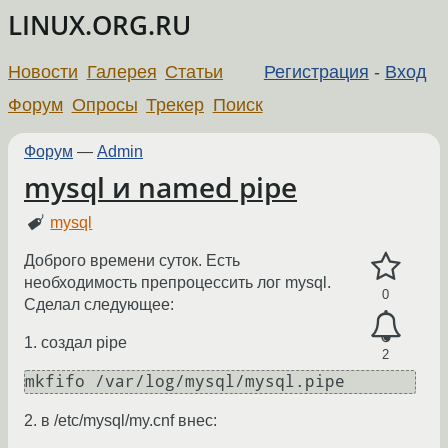
LINUX.ORG.RU
Новости
Галерея
Статьи
Регистрация
-
Вход
Форум
Опросы
Трекер
Поиск
Форум
—
Admin
mysql и named pipe
mysql
Доброго времени суток. Есть
необходимость препроцессить лог mysql.
0
Сделал следующее:
1. создал pipe
2
2. в /etc/mysql/my.cnf внес: