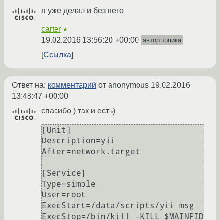
я уже делал и без него
carter
★
19.02.2016 13:56:20 +00:00
автор топика
Ссылка
Ответ на:
комментарий
от anonymous
19.02.2016
13:48:47 +00:00
спасибо ) так и есть)
[Unit]

Description=yii

After=network.target

[Service]

Type=simple

User=root

ExecStart=/data/scripts/yii msg

ExecStop=/bin/kill -KILL $MAINPID
