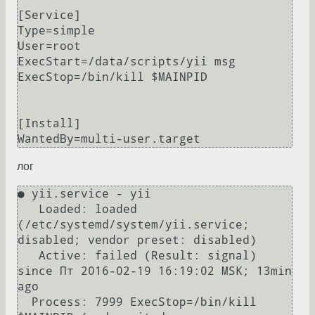
[Service]

Type=simple

User=root

ExecStart=/data/scripts/yii msg

ExecStop=/bin/kill $MAINPID

[Install]

лог
● yii.service - yii

   Loaded: loaded 
(/etc/systemd/system/yii.service; 
disabled; vendor preset: disabled)

   Active: failed (Result: signal) 
since Пт 2016-02-19 16:19:02 MSK; 13min 
ago

  Process: 7999 ExecStop=/bin/kill 