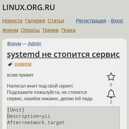
LINUX.ORG.RU
Новости
Галерея
Статьи
Регистрация
-
Вход
Форум
Опросы
Трекер
Поиск
Форум
—
Admin
systemd не стопится сервис
systemd
всем привет
0
Написал юнит под свой скрипт.
Подскажите пожалуйста, не стопится
сервис, ошибок никаких, делаю kill пида
2
[Unit]

Description=yii

After=network.target
