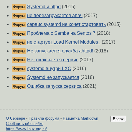
Systemd и httpd
(2015)
Форум
не перезагружается апач
(2017)
Форум
сервис systemd не хочет стартовать
(2015)
Форум
Проблема с Samba на Sentos 7
(2018)
Форум
не стартует Load Kernel Modules .
(2017)
Форум
Не запускается служба ahttpd!
(2018)
Форум
Не отключается сервис
(2017)
Форум
systemd внутри LXC
(2016)
Форум
Systemd не запускается
(2018)
Форум
Ошибка запуска сервиса
(2021)
Форум
О Сервере
-
Правила форума
-
Разметка Markdown
Вверх
Сообщить об ошибке
https://www.linux.org.ru/