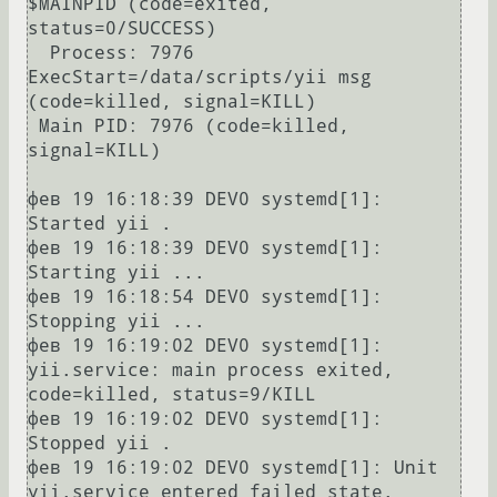
$MAINPID (code=exited, 
status=0/SUCCESS)

  Process: 7976 
ExecStart=/data/scripts/yii msg 
(code=killed, signal=KILL)

 Main PID: 7976 (code=killed, 
signal=KILL)

фев 19 16:18:39 DEV0 systemd[1]: 
Started yii .

фев 19 16:18:39 DEV0 systemd[1]: 
Starting yii ...

фев 19 16:18:54 DEV0 systemd[1]: 
Stopping yii ...

фев 19 16:19:02 DEV0 systemd[1]: 
yii.service: main process exited, 
code=killed, status=9/KILL

фев 19 16:19:02 DEV0 systemd[1]: 
Stopped yii .

фев 19 16:19:02 DEV0 systemd[1]: Unit 
yii.service entered failed state.
