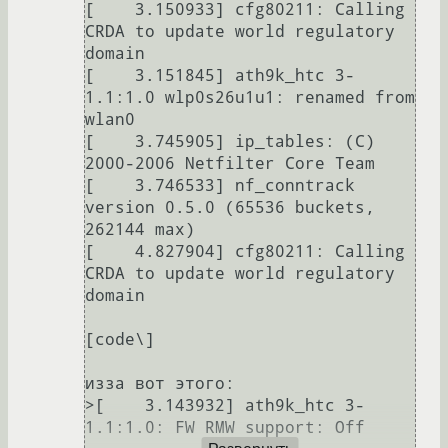
[    3.150933] cfg80211: Calling 
CRDA to update world regulatory 
domain

[    3.151845] ath9k_htc 3-
1.1:1.0 wlp0s26u1u1: renamed from 
wlan0

[    3.745905] ip_tables: (C) 
2000-2006 Netfilter Core Team

[    3.746533] nf_conntrack 
version 0.5.0 (65536 buckets, 
262144 max)

[    4.827904] cfg80211: Calling 
CRDA to update world regulatory 
domain

[code\]

изза вот этого:

>[    3.143932] ath9k_htc 3-
1.1:1.0: FW RMW support: Off
