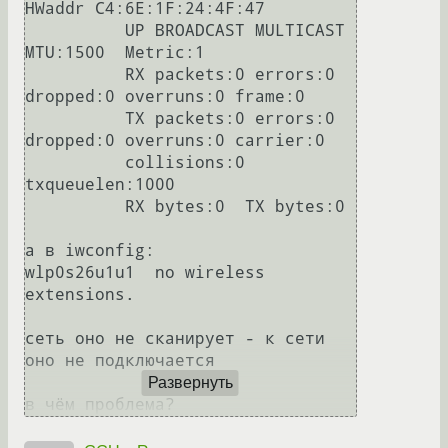
HWaddr C4:6E:1F:24:4F:47

          UP BROADCAST MULTICAST  
MTU:1500  Metric:1

          RX packets:0 errors:0 
dropped:0 overruns:0 frame:0

          TX packets:0 errors:0 
dropped:0 overruns:0 carrier:0

          collisions:0 
txqueuelen:1000

          RX bytes:0  TX bytes:0

а в iwconfig:

wlp0s26u1u1  no wireless 
extensions.

сеть оно не сканирует - к сети 
оно не подключается

Развернуть
в чём проблема?