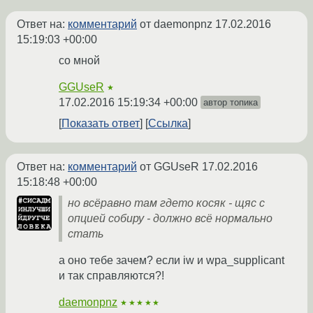
Ответ на:
комментарий
от daemonpnz
17.02.2016
15:19:03 +00:00
со мной
GGUseR
★
17.02.2016 15:19:34 +00:00
автор топика
Показать ответ
Ссылка
Ответ на:
комментарий
от GGUseR
17.02.2016
15:18:48 +00:00
но всёравно там гдето косяк - щяс с
опцией собиру - должно всё нормально
стать
а оно тебе зачем? если iw и wpa_supplicant
и так справляются?!
daemonpnz
★★★★★