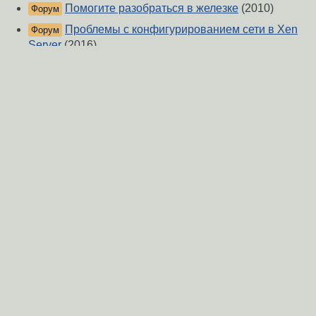
Помогите разобраться в железке
(2010)
Форум
Проблемы с конфигурированием сети в Xen
Форум
Server
(2016)
slackware wifi
(2013)
Форум
ifconfig пропали RX bytes и TX bytes
(2008)
Форум
openvpn в режиме моста
(2005)
Форум
WiFi , не могу настроить gateway
(2008)
Форум
что это за сетевой интерфейс?
(2012)
Форум
tp-link tl-wn725n v2
(2013)
Форум
Клонирование сетевого интерфейса
(2015)
Форум
Консольный wifi
(2014)
Форум
О Сервере
-
Правила форума
-
Разметка Markdown
Вверх
Сообщить об ошибке