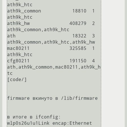
ath9k_htc

ath9k_common           18810  1 
ath9k_htc

ath9k_hw              408279  2 
ath9k_common,ath9k_htc

ath                    18322  3 
ath9k_common,ath9k_htc,ath9k_hw

mac80211              325585  1 
ath9k_htc

cfg80211              191150  4 
ath,ath9k_common,mac80211,ath9k_h
tc

[code/]

firmware вкинуто в /lib/firmware

в итоге в ifconfig:

wlp0s26u1u1Link encap:Ethernet  