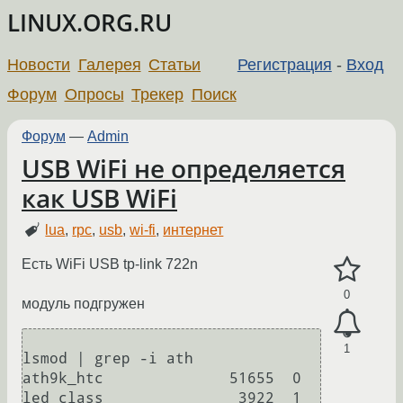
LINUX.ORG.RU
Новости
Галерея
Статьи
Регистрация
-
Вход
Форум
Опросы
Трекер
Поиск
Форум
—
Admin
USB WiFi не определяется
как USB WiFi
lua
,
rpc
,
usb
,
wi-fi
,
интернет
Есть WiFi USB tp-link 722n
0
модуль подгружен
1
lsmod | grep -i ath

ath9k_htc              51655  0

led_class               3922  1 