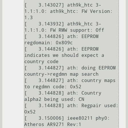
[    3.143027] ath9k_htc 3-
1.1:1.0: ath9k_htc: FW Version: 
1.3

[    3.143932] ath9k_htc 3-
1.1:1.0: FW RMW support: Off

[    3.144826] ath: EEPROM 
regdomain: 0x809c

[    3.144826] ath: EEPROM 
indicates we should expect a 
country code

[    3.144827] ath: doing EEPROM 
country->regdmn map search

[    3.144827] ath: country maps 
to regdmn code: 0x52

[    3.144828] ath: Country 
alpha2 being used: CN

[    3.144828] ath: Regpair used: 
0x52

[    3.150006] ieee80211 phy0: 
Atheros AR9271 Rev:1
