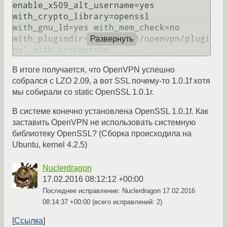
enable_x509_alt_username=yes 
with_crypto_library=openssl 
with_gnu_ld=yes with_mem_check=no 
with_plugindir='$(libdir)/openvpn/plugi
Развернуть
ns' with_sysroot=no
В итоге получается, что OpenVPN успешно
собрался с LZO 2.09, а вот SSL почему-то 1.0.1f хотя
мы собирали со static OpenSSL 1.0.1r.
В системе конечно установлена OpenSSL 1.0.1f. Как
заставить OpenVPN не использовать системную
библиотеку OpenSSL? (Сборка происходила на
Ubuntu, kernel 4.2.5)
Nuclerdragon
17.02.2016 08:12:12 +00:00
Последнее исправление: Nuclerdragon
17.02.2016
08:14:37 +00:00
(всего исправлений: 2)
Ссылка