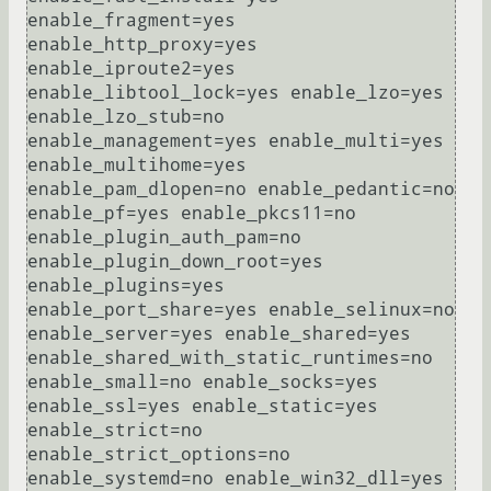
enable_fragment=yes 
enable_http_proxy=yes 
enable_iproute2=yes 
enable_libtool_lock=yes enable_lzo=yes 
enable_lzo_stub=no 
enable_management=yes enable_multi=yes 
enable_multihome=yes 
enable_pam_dlopen=no enable_pedantic=no 
enable_pf=yes enable_pkcs11=no 
enable_plugin_auth_pam=no 
enable_plugin_down_root=yes 
enable_plugins=yes 
enable_port_share=yes enable_selinux=no 
enable_server=yes enable_shared=yes 
enable_shared_with_static_runtimes=no 
enable_small=no enable_socks=yes 
enable_ssl=yes enable_static=yes 
enable_strict=no 
enable_strict_options=no 
enable_systemd=no enable_win32_dll=yes 