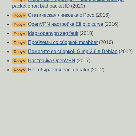
packet error: bad packet ID
(2020)
Статическая линковка с Poco
(2016)
Форум
OpenVPN настройка Elliptic curve
(2016)
Форум
ldap+openvpn seg fault
(2018)
Форум
Проблемы со сборкой mcabber
(2016)
Форум
Помогите со сборкой Gimp-2.8 в Debian
(2012)
Форум
Настройка OpenVPN
(2017)
Форум
Не собирается eaccelerator
(2012)
Форум
О Сервере
-
Правила форума
-
Разметка Markdown
Вверх
Сообщить об ошибке
https://www.linux.org.ru/