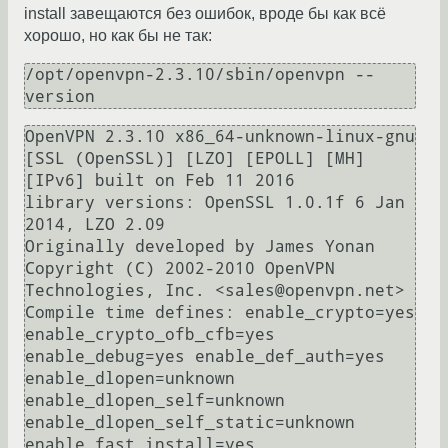
install завещаются без ошибок, вроде бы как всё
хорошо, но как бы не так:
/opt/openvpn-2.3.10/sbin/openvpn --
version
OpenVPN 2.3.10 x86_64-unknown-linux-gnu 
[SSL (OpenSSL)] [LZO] [EPOLL] [MH] 
[IPv6] built on Feb 11 2016

library versions: OpenSSL 1.0.1f 6 Jan 
2014, LZO 2.09

Originally developed by James Yonan

Copyright (C) 2002-2010 OpenVPN 
Technologies, Inc. <sales@openvpn.net>

Compile time defines: enable_crypto=yes 
enable_crypto_ofb_cfb=yes 
enable_debug=yes enable_def_auth=yes 
enable_dlopen=unknown 
enable_dlopen_self=unknown 
enable_dlopen_self_static=unknown 
enable_fast_install=yes 