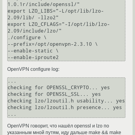
1.0.1r/include/openssl/"

export LZO_LIBS="-L/opt/lib/lzo-
2.09/lib/ -llzo2"

export LZO_CFLAGS="-I/opt/lib/lzo-
2.09/include/lzo/"

./configure \

--prefix=/opt/openvpn-2.3.10 \

--enable-static \

--enable-iproute2
OpenVPN configure log:
...

checking for OPENSSL_CRYPTO... yes

checking for OPENSSL_SSL... yes

checking lzo/lzoutil.h usability... yes

checking lzo/lzoutil.h presence... yes

...
OpenVPN говорит, что нашёл openssl и lzo по
указанным мной путям, иду дальше make && make