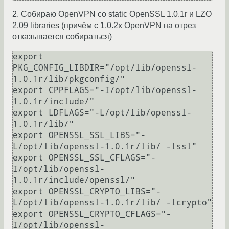
2. Собираю OpenVPN со static OpenSSL 1.0.1r и LZO
2.09 libraries (причём с 1.0.2x OpenVPN на отрез
отказывается собираться)
export 
PKG_CONFIG_LIBDIR="/opt/lib/openssl-
1.0.1r/lib/pkgconfig/"

export CPPFLAGS="-I/opt/lib/openssl-
1.0.1r/include/"

export LDFLAGS="-L/opt/lib/openssl-
1.0.1r/lib/"

export OPENSSL_SSL_LIBS="-
L/opt/lib/openssl-1.0.1r/lib/ -lssl"

export OPENSSL_SSL_CFLAGS="-
I/opt/lib/openssl-
1.0.1r/include/openssl/"

export OPENSSL_CRYPTO_LIBS="-
L/opt/lib/openssl-1.0.1r/lib/ -lcrypto"

export OPENSSL_CRYPTO_CFLAGS="-
I/opt/lib/openssl-