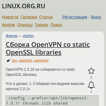
LINUX.ORG.RU
Новости
Галерея
Статьи
Регистрация
-
Вход
Форум
Опросы
Трекер
Поиск
Форум
—
Admin
Сборка OpenVPN со static
OpenSSL libraries
lzo
,
openssl
,
openvpn
OpenVPN 2.3.10 не собирается со static
OpenSSL libraries.
0
Что я делаю: 1. Собираю последнею версию
openssl 1.0.1x
1
./config --prefix=/opt/lib/openssl-
1.0.1r threads zlib shared