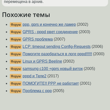
перемещена в архив.
Похожие темы
ppp, gprs и конечно же ламер
(2002)
Форум
GPRS - pppd рвет соединение
(2003)
Форум
GPRS проблема
(2007)
Форум
LCP: timeout sending Config-Requests
(2006)
Форум
Помогите разобраться в логе pppd!!!!!!
(2000)
Форум
Linux и GPRS Beeline
(2002)
Форум
samsung c100 +gprs новый виток
(2005)
Форум
pppd и Теле2
(2017)
Форум
ПОМОГИТЕ!! PPP не работает
(2001)
Форум
Проблема с ppp
(2005)
Форум