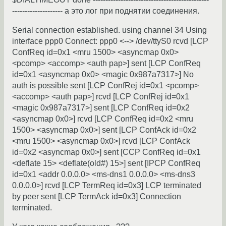
-------------------- а это лог при поднятии соединения.
Serial connection established. using channel 34 Using
interface ppp0 Connect: ppp0 <--> /dev/ttyS0 rcvd [LCP
ConfReq id=0x1 <mru 1500> <asyncmap 0x0>
<pcomp> <accomp> <auth pap>] sent [LCP ConfReq
id=0x1 <asyncmap 0x0> <magic 0x987a7317>] No
auth is possible sent [LCP ConfRej id=0x1 <pcomp>
<accomp> <auth pap>] rcvd [LCP ConfRej id=0x1
<magic 0x987a7317>] sent [LCP ConfReq id=0x2
<asyncmap 0x0>] rcvd [LCP ConfReq id=0x2 <mru
1500> <asyncmap 0x0>] sent [LCP ConfAck id=0x2
<mru 1500> <asyncmap 0x0>] rcvd [LCP ConfAck
id=0x2 <asyncmap 0x0>] sent [CCP ConfReq id=0x1
<deflate 15> <deflate(old#) 15>] sent [IPCP ConfReq
id=0x1 <addr 0.0.0.0> <ms-dns1 0.0.0.0> <ms-dns3
0.0.0.0>] rcvd [LCP TermReq id=0x3] LCP terminated
by peer sent [LCP TermAck id=0x3] Connection
terminated.