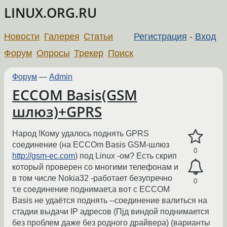
LINUX.ORG.RU
Новости
Галерея
Статьи
Регистрация
-
Вход
Форум
Опросы
Трекер
Поиск
Форум
—
Admin
ECCOM Basis(GSM
шлюз)+GPRS
Народ !Кому удалось поднять GPRS
соединение (на ECCOm Basis GSM-шлюз
0
http://gsm-ec.com
) под Linux -ом? Есть скрип
который проверен со многими телефонам и
в том числе Nokia32 -работает безупречно
0
т.е соединение поднимает,а вот с ECCOM
Basis не удаётся поднять --соединение валиться на
стадии выдачи IP адресов (Пjд виндой поднимается
без проблем даже без родного драйвера) (варианты