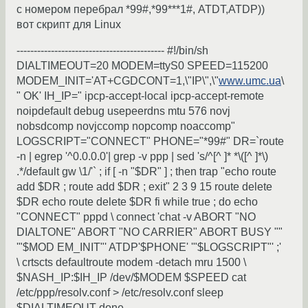
с номером перебрал *99#,*99***1#, ATDT,ATDP))
вот скрипт для Linux
------------------------------------------- #!/bin/sh
DIALTIMEOUT=20 MODEM=ttyS0 SPEED=115200
MODEM_INIT='AT+CGDCONT=1,\"IP\",\"
www.umc.ua
\
" OK' IH_IP=" ipcp-accept-local ipcp-accept-remote
noipdefault debug usepeerdns mtu 576 novj
nobsdcomp novjccomp nopcomp noaccomp"
LOGSCRIPT="CONNECT" PHONE="*99#" DR=`route
-n | egrep '^0.0.0.0'| grep -v ppp | sed 's/^[^ ]* *\([^ ]*\)
.*/default gw \1/'` ; if [ -n "$DR" ] ; then trap "echo route
add $DR ; route add $DR ; exit" 2 3 9 15 route delete
$DR echo route delete $DR fi while true ; do echo
"CONNECT" pppd \ connect 'chat -v ABORT "NO
DIALTONE" ABORT "NO CARRIER" ABORT BUSY ""
'"$MOD EM_INIT"' ATDP'$PHONE' '"$LOGSCRIPT"' ;'
\ crtscts defaultroute modem -detach mru 1500 \
$NASH_IP:$IH_IP /dev/$MODEM $SPEED cat
/etc/ppp/resolv.conf > /etc/resolv.conf sleep
$DIALTIMEOUT done ----------------------------------------------