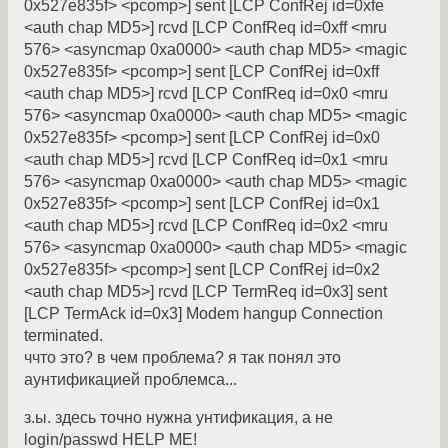
0x527e835f> <pcomp>] sent [LCP ConfRej id=0xfe
<auth chap MD5>] rcvd [LCP ConfReq id=0xff <mru
576> <asyncmap 0xa0000> <auth chap MD5> <magic
0x527e835f> <pcomp>] sent [LCP ConfRej id=0xff
<auth chap MD5>] rcvd [LCP ConfReq id=0x0 <mru
576> <asyncmap 0xa0000> <auth chap MD5> <magic
0x527e835f> <pcomp>] sent [LCP ConfRej id=0x0
<auth chap MD5>] rcvd [LCP ConfReq id=0x1 <mru
576> <asyncmap 0xa0000> <auth chap MD5> <magic
0x527e835f> <pcomp>] sent [LCP ConfRej id=0x1
<auth chap MD5>] rcvd [LCP ConfReq id=0x2 <mru
576> <asyncmap 0xa0000> <auth chap MD5> <magic
0x527e835f> <pcomp>] sent [LCP ConfRej id=0x2
<auth chap MD5>] rcvd [LCP TermReq id=0x3] sent
[LCP TermAck id=0x3] Modem hangup Connection
terminated.
ччто это? в чем проблема? я так понял это
аунтификацией проблемса...
з.ы. здесь точно нужна унтификация, а не
login/passwd HELP ME!