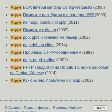
LCP: timeout sending Config-Requests
(2006)
Форум
Помогите разобраться в логе pppd!!!!!!
(2000)
Форум
ne mogu podkluchit pptp
(2011)
Форум
Помогите с dialup
(2002)
Форум
ppp, gprs и конечно же ламер
(2002)
Форум
pptp debian client
(2014)
Форум
Проблемы с РРР-соединением
(1999)
Форум
pptp+pppd+radius
(2002)
Форум
PPTP заводится на Ubuntu 13, но не работает
Форум
на Debian Wheezy
(2014)
Как обычно, проблемы с dialup
(2002)
Форум
О Сервере
-
Правила форума
-
Разметка Markdown
Вверх