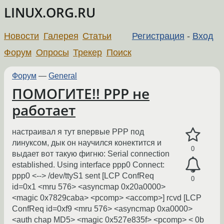
LINUX.ORG.RU
Новости
Галерея
Статьи
Регистрация
-
Вход
Форум
Опросы
Трекер
Поиск
Форум
—
General
ПОМОГИТЕ!! PPP не
работает
настраивал я тут впервые PPP под
линуксом, дык он научился конектится и
0
выдает вот такую фигню: Serial connection
established. Using interface ppp0 Connect:
ppp0 <--> /dev/ttyS1 sent [LCP ConfReq
0
id=0x1 <mru 576> <asyncmap 0x20a0000>
<magic 0x7829caba> <pcomp> <accomp>] rcvd [LCP
ConfReq id=0xf9 <mru 576> <asyncmap 0xa0000>
<auth chap MD5> <magic 0x527e835f> <pcomp> < 0b