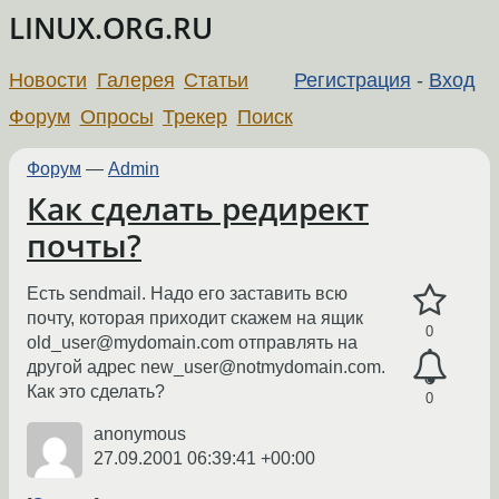
LINUX.ORG.RU
Новости
Галерея
Статьи
Регистрация
-
Вход
Форум
Опросы
Трекер
Поиск
Форум
—
Admin
Как сделать редирект
почты?
Есть sendmail. Надо его заставить всю
почту, которая приходит скажем на ящик
0
old_user@mydomain.com отправлять на
другой адрес new_user@notmydomain.com.
Как это сделать?
0
anonymous
27.09.2001 06:39:41 +00:00