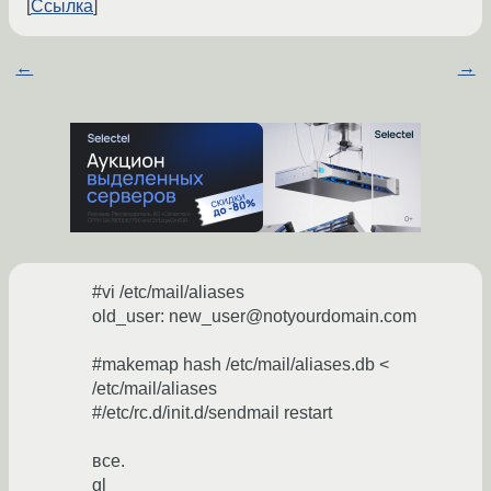
Ссылка
←
→
#vi /etc/mail/aliases
old_user: new_user@notyourdomain.com
#makemap hash /etc/mail/aliases.db <
/etc/mail/aliases
#/etc/rc.d/init.d/sendmail restart
все.
gl