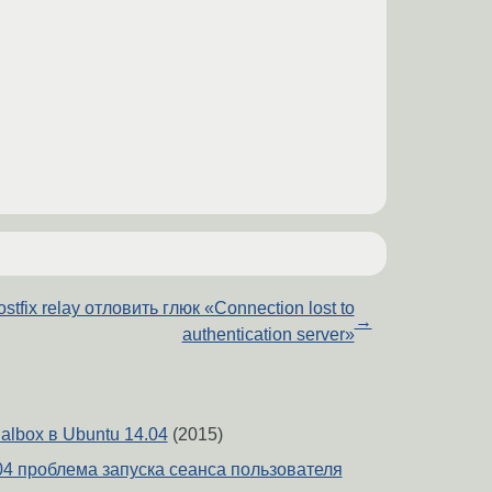
ostfix relay отловить глюк «Connection lost to
→
authentication server»
ualbox в Ubuntu 14.04
(2015)
04 проблема запуска сеанса пользователя