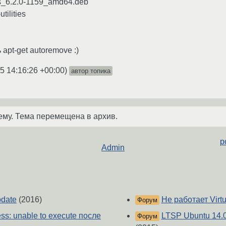
ties_6.2.0-1159_amd64.deb
tilities
apt-get autoremove :)
5 14:16:26 +00:00
)
автор топика
ему. Тема перемещена в архив.
p
Admin
pdate
(2016)
Не работает Virt
Форум
ess: unable to execute после
LTSP Ubuntu 14.
Форум