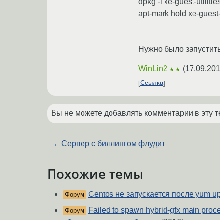
dpkg -i xe-guest-utili
apt-mark hold xe-guest-u
Нужно было запустить 
WinLin2
(
17.09.201
★★
Ссылка
Вы не можете добавлять комментарии в эту т
←
Сервер с биллингом флудит
Похожие темы
Centos не запускается после yum u
Форум
Failed to spawn hybrid-gfx main proc
Форум