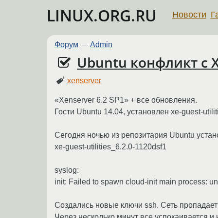
LINUX.ORG.RU
Новости
Г
Форум
—
Admin
Ubuntu конфликт с X
xenserver
«Xenserver 6.2 SP1» + все обновления.
Гости Ubuntu 14.04, установлен xe-guest-util
Сегодня ночью из репозитария Ubuntu устан
xe-guest-utilities_6.2.0-1120dsf1
syslog:
init: Failed to spawn cloud-init main process: un
Создались новые ключи ssh. Сеть пропадает 
Через несколько минут все успокаивается и 