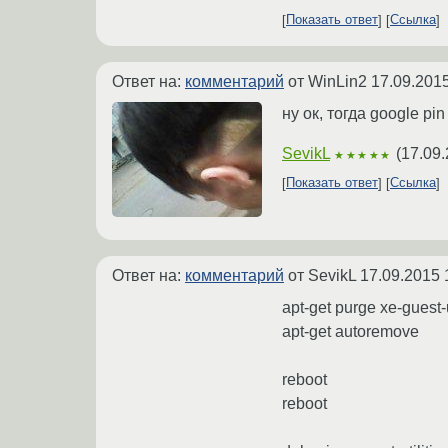
Показать ответ
Ссылка
Ответ на:
комментарий
от WinLin2
17.09.2015
ну ок, тогда google pin 
SevikL
(
17.09.
★★★★★
Показать ответ
Ссылка
Ответ на:
комментарий
от SevikL
17.09.2015 
apt-get purge xe-guest-u
apt-get autoremove
reboot
reboot