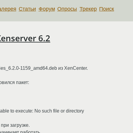
алерея
Статьи
Форум
Опросы
Трекер
Поиск
enserver 6.2
ities_6.2.0-1159_amd64.deb из XenCenter.
овился пакет:
able to execute: No such file or directory
при загрузке.
начинает работать.