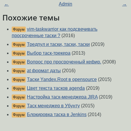
←
Admin
→
Похожие темы
vim-taskwarrior как подсвечивать
Форум
просроченные таски ?
(2016)
Тредпул и таски, таски, таски
(2019)
Форум
Выбор таск-трекера
(2013)
Форум
Вопрос про просроченный кефир.
(2008)
Форум
at формат даты
(2016)
Форум
Таски Yandex.Root в opensource
(2015)
Форум
Цвет текста тасков agenda
(2019)
Форум
Настройка таск-менеджера JIRA
(2019)
Форум
Таск менеджер в Убунту
(2015)
Форум
Блокировка таска в Jenkins
(2014)
Форум