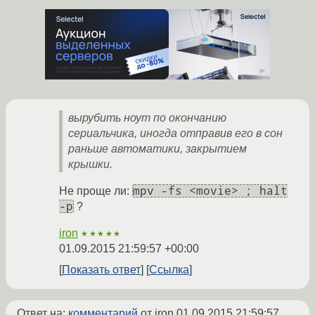
вырубить ноут по окончанию
сериальчика, иногда отправив его в сон
раньше автоматики, закрытием
крышки.
mpv -fs <movie> ; halt
Не проще ли:
-p
?
iron
★★★★★
01.09.2015 21:59:57 +00:00
Показать ответ
Ссылка
Ответ на:
комментарий
от iron
01.09.2015 21:59:57