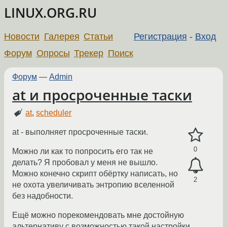
LINUX.ORG.RU
Новости
Галерея
Статьи
Регистрация
-
Вход
Форум
Опросы
Трекер
Поиск
Форум
—
Admin
at и просроченные таски
at
,
scheduler
at - выполняет просроченные таски.
0
Можно ли как то попросить его так не
делать? Я пробовал у меня не вышло.
Можно конечно скрипт обёртку написать, но
2
не охота увеличивать энтропию вселенной
без надобности.
Ещё можно порекомендовать мне достойную
альтернативу с возможностью такой настройки.