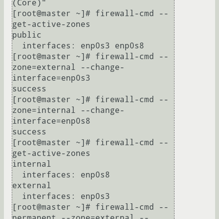
(Core)"

[root@master ~]# firewall-cmd --
get-active-zones

public

  interfaces: enp0s3 enp0s8

[root@master ~]# firewall-cmd --
zone=external --change-
interface=enp0s3

success

[root@master ~]# firewall-cmd --
zone=internal --change-
interface=enp0s8

success

[root@master ~]# firewall-cmd --
get-active-zones

internal

  interfaces: enp0s8

external

  interfaces: enp0s3

[root@master ~]# firewall-cmd --
permanent --zone=external --