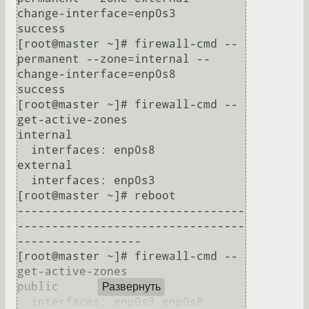
change-interface=enp0s3

success

[root@master ~]# firewall-cmd --
permanent --zone=internal --
change-interface=enp0s8

success

[root@master ~]# firewall-cmd --
get-active-zones

internal

  interfaces: enp0s8

external

  interfaces: enp0s3

[root@master ~]# reboot

---------------------------------
---------------------------------
------------------ 

[root@master ~]# firewall-cmd --
get-active-zones

public

Развернуть