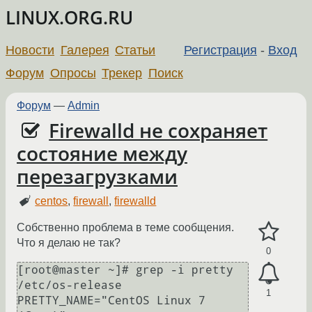
LINUX.ORG.RU
Новости
Галерея
Статьи
Регистрация
-
Вход
Форум
Опросы
Трекер
Поиск
Форум
—
Admin
Firewalld не сохраняет
состояние между
перезагрузками
centos
,
firewall
,
firewalld
Собственно проблема в теме сообщения.
Что я делаю не так?
0
[root@master ~]# grep -i pretty 
/etc/os-release 

1
PRETTY_NAME="CentOS Linux 7 