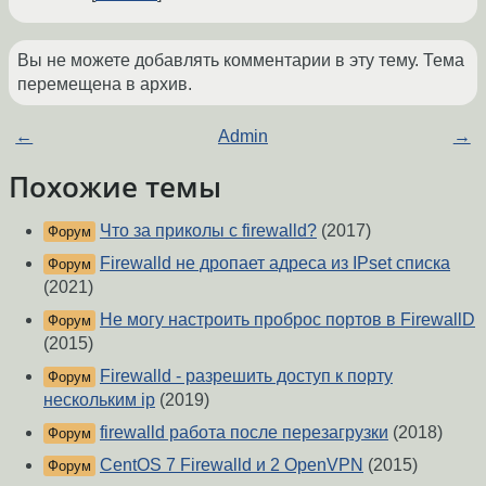
Вы не можете добавлять комментарии в эту тему. Тема
перемещена в архив.
←
Admin
→
Похожие темы
Что за приколы с firewalld?
(2017)
Форум
Firewalld не дропает адреса из IPset списка
Форум
(2021)
Не могу настроить проброс портов в FirewallD
Форум
(2015)
Firewalld - разрешить доступ к порту
Форум
нескольким ip
(2019)
firewalld работа после перезагрузки
(2018)
Форум
CentOS 7 Firewalld и 2 OpenVPN
(2015)
Форум