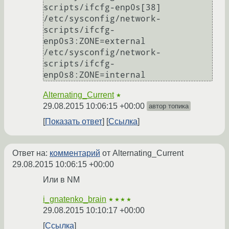
scripts/ifcfg-enp0s[38]

/etc/sysconfig/network-
scripts/ifcfg-
enp0s3:ZONE=external

/etc/sysconfig/network-
scripts/ifcfg-
Alternating_Current
★
29.08.2015 10:06:15 +00:00
автор топика
Показать ответ
Ссылка
Ответ на:
комментарий
от Alternating_Current
29.08.2015 10:06:15 +00:00
Или в NM
i_gnatenko_brain
★★★★
29.08.2015 10:10:17 +00:00
Ссылка