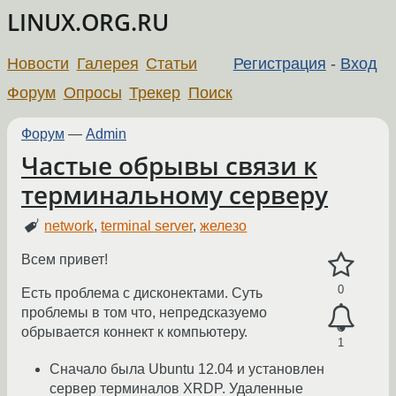
LINUX.ORG.RU
Новости
Галерея
Статьи
Регистрация
-
Вход
Форум
Опросы
Трекер
Поиск
Форум
—
Admin
Частые обрывы связи к
терминальному серверу
network
,
terminal server
,
железо
Всем привет!
0
Есть проблема с дисконектами. Суть
проблемы в том что, непредсказуемо
обрывается коннект к компьютеру.
1
Сначало была Ubuntu 12.04 и установлен
сервер терминалов XRDP. Удаленные