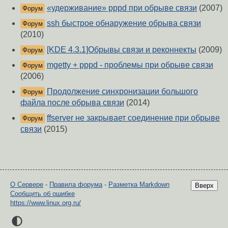
«удерживание» pppd при обрыве связи
(2007)
Форум
ssh быстрое обнаружение обрыва связи
Форум
(2010)
[KDE 4.3.1]Обрывы связи и реконнекты
(2009)
Форум
mgetty + pppd - проблемы при обрыве связи
Форум
(2006)
Продолжение синхронизации большого
Форум
файла после обрыва связи
(2014)
ffserver не закрывает соединение при обрыве
Форум
связи
(2015)
О Сервере
-
Правила форума
-
Разметка Markdown
Вверх
Сообщить об ошибке
https://www.linux.org.ru/