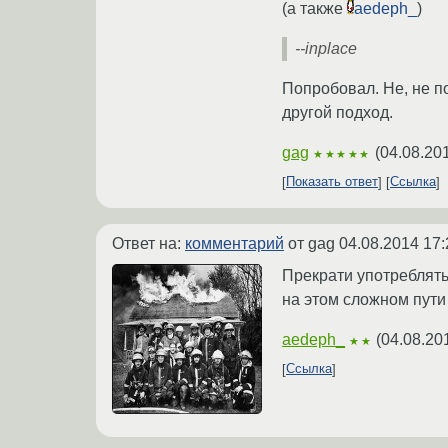
(а также
aedeph_
)
--inplace
Попробовал. Не, не по
другой подход.
gag
(
04.08.20
★★★★★
Показать ответ
Ссылка
Ответ на:
комментарий
от gag
04.08.2014 17:
Прекрати употреблять
на этом сложном пути 
aedeph_
(
04.08.20
★★
Ссылка