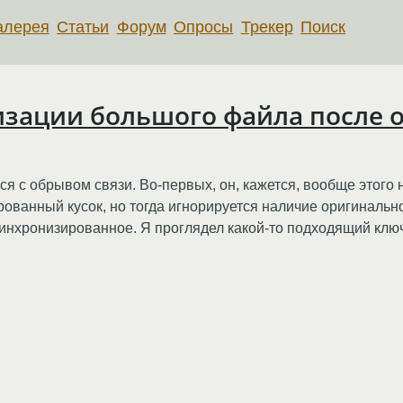
алерея
Статьи
Форум
Опросы
Трекер
Поиск
зации большого файла после 
ся с обрывом связи. Во-первых, он, кажется, вообще этого не
рованный кусок, но тогда игнорируется наличие оригиналь
инхронизированное. Я проглядел какой-то подходящий ключи