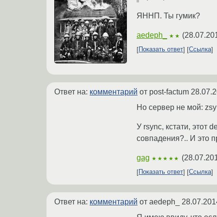
ЯННП. Ты гумик?
aedeph_
(
28.07.20
★★
Показать ответ
Ссылка
Ответ на:
комментарий
от post-factum
28.07.2
Но сервер не мой: zsy
У rsync, кстати, этот 
совпадения?.. И это 
gag
(
28.07.20
★★★★★
Показать ответ
Ссылка
Ответ на:
комментарий
от aedeph_
28.07.201