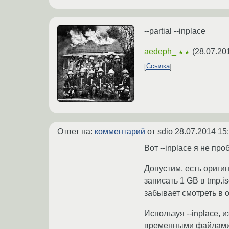
--partial --inplace
aedeph_
(
28.07.20
★★
Ссылка
Ответ на:
комментарий
от sdio
28.07.2014 15
Вот --inplace я не пр
Допустим, есть оригин
записать 1 GB в tmp.i
забывает смотреть в or
Используя --inplace, 
временными файлами н