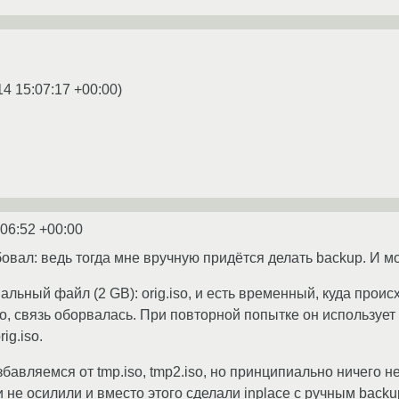
14 15:07:17 +00:00
)
:06:52 +00:00
обовал: ведь тогда мне вручную придётся делать backup. И м
альный файл (2 GB): orig.iso, и есть временный, куда происх
so, связь оборвалась. При повторной попытке он использует t
ig.iso.
избавляемся от tmp.iso, tmp2.iso, но принципиально ничего н
е осилили и вместо этого сделали inplace с ручным backu