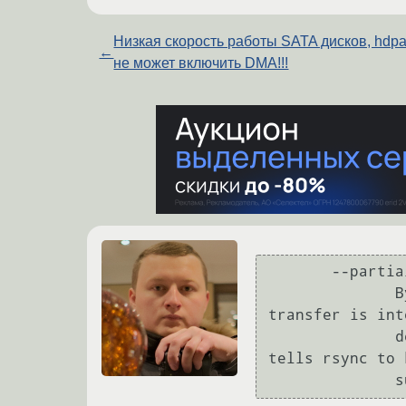
Низкая скорость работы SATA дисков, hdp
←
не может включить DMA!!!
       --partial

              By  default,  rsync  will  delete  any  partially transferred file if the 
transfer is int
              desirable to keep partially transferred files. Using the --partial option 
tells rsync to 
 