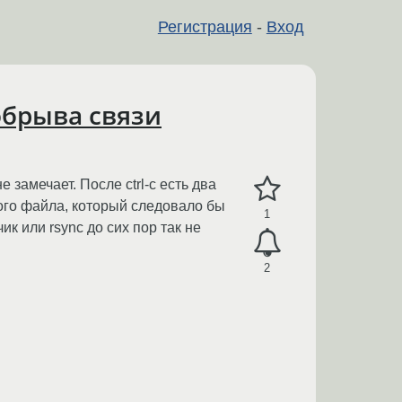
Регистрация
-
Вход
обрыва связи
 замечает. После ctrl-c есть два
ного файла, который следовало бы
1
к или rsync до сих пор так не
2