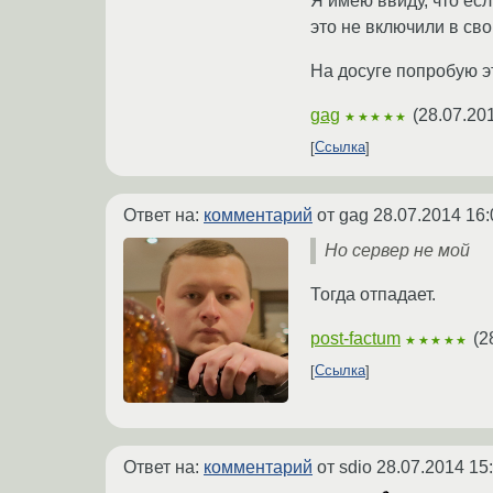
Я имею ввиду, что есл
это не включили в св
На досуге попробую эт
gag
(
28.07.20
★★★★★
Ссылка
Ответ на:
комментарий
от gag
28.07.2014 16:
Но сервер не мой
Тогда отпадает.
post-factum
(
2
★★★★★
Ссылка
Ответ на:
комментарий
от sdio
28.07.2014 15