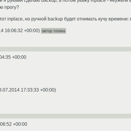
и я руками сделаю backup, а потом укажу inplace - неужели 
ою прогу?
от inplace, но ручной backup будет отнимать кучу времени
14 16:06:32 +00:00
)
автор топика
04:35 +00:00
8.07.2014 17:33:33 +00:00
)
:06:52 +00:00