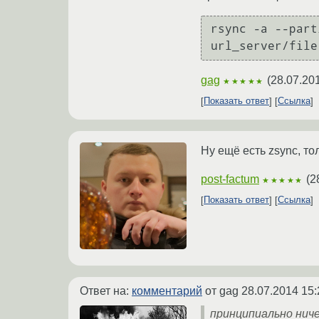
rsync -a --part
gag
(
28.07.20
★★★★★
Показать ответ
Ссылка
Ну ещё есть zsync, то
post-factum
(
2
★★★★★
Показать ответ
Ссылка
Ответ на:
комментарий
от gag
28.07.2014 15:
принципиально ниче