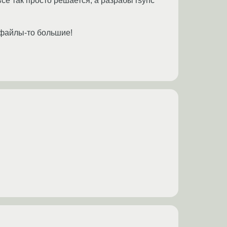
всё так просто решается, а разрабы rsync
: файлы-то большие!