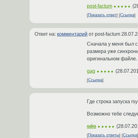
post-factum
(
2
★★★★★
Показать ответ
Ссылка
Ответ на:
комментарий
от post-factum
28.07.2
Сначала у меня был с
размера уже синхрониз
оригинальном файле.
gag
(
28.07.20
★★★★★
Ссылка
Где строка запуска rs
Возможно тебе следует
sdio
(
28.07.20
★★★★★
Показать ответы
Ссылка