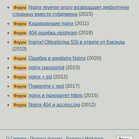
Nginx reverse proxy возвращает дефолтную
Форум
страницу вместо субдомена
(2015)
Кэшировнаие nginx
(2011)
Форум
404 ошибка upstream
(2018)
Форум
[nginx] Обработка SSI в ответе от бэкэнда
Форум
(2010)
Ошибка в конфиге Nginx
(2020)
Форум
nginx jsessionid
(2015)
Форум
nginx + ssl
(2012)
Форум
Помогите с sed
(2017)
Форум
nginx и приоритет http/s
(2015)
Форум
Nginx 404 и access.log
(2012)
Форум
О Сервере
-
Правила форума
-
Разметка Markdown