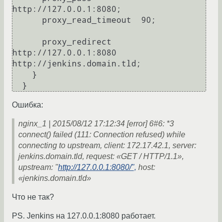
http://127.0.0.1:8080;

      proxy_read_timeout  90;

      proxy_redirect      
http://127.0.0.1:8080 
http://jenkins.domain.tld;

    }

Ошибка:
nginx_1 | 2015/08/12 17:12:34 [error] 6#6: *3
connect() failed (111: Connection refused) while
connecting to upstream, client: 172.17.42.1, server:
jenkins.domain.tld, request: «GET / HTTP/1.1»,
upstream: "
http://127.0.0.1:8080/",
host:
«jenkins.domain.tld»
Что не так?
PS. Jenkins на 127.0.0.1:8080 работает.