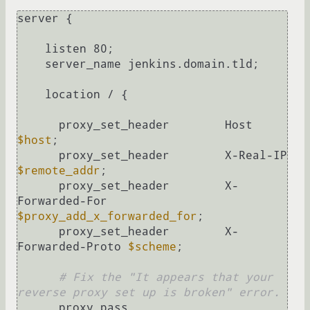
server {

    listen 80;

    server_name jenkins.domain.tld;

    location / {

      proxy_set_header        Host 
$host
;

      proxy_set_header        X-Real-IP 
$remote_addr
;

      proxy_set_header        X-
Forwarded-For 
$proxy_add_x_forwarded_for
;

      proxy_set_header        X-
Forwarded-Proto 
$scheme
;

# Fix the "It appears that your 
reverse proxy set up is broken" error.
      proxy_pass          