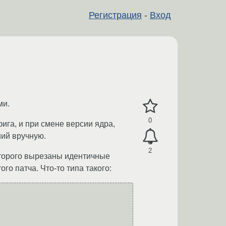
Регистрация
-
Вход
ми.
0
фига, и при смене версии ядра,
ний вручную.
2
которого вырезаны идентичные
го патча. Что-то типа такого: