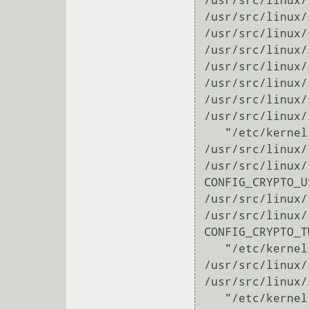
/usr/src/linux/scripts/config --file /u
/usr/src/linux/scripts/config --file /usr/
/usr/src/linux/scripts/config --file
/usr/src/linux/scripts/config --file /u
/usr/src/linux/scripts/config --file 
/usr/src/linux/scripts/config --file /
/usr/src/linux/scripts/config --fil
/usr/src/linux/scripts/config --file
   "/etc/kernel/configs/crypt"                                                                                                                                                                                     

/usr/src/linux/scripts/config --file /usr
/usr/src/linux/
CONFIG_CRYPTO_U
/usr/src/linux/
/usr/src/linux/
CONFIG_CRYPTO_T
   "/etc/kernel/configs/desktop"

/usr/src/linux/
/usr/src/linux/
   "/etc/kernel/configs/general"
