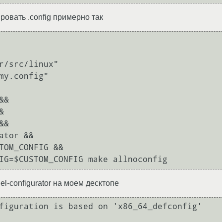
ровать .config примерно так
r/src/linux"

my.config"

&



&

ator &&

TOM_CONFIG &&

el-configurator на моем десктопе
figuration is based on 'x86_64_defconfig'
