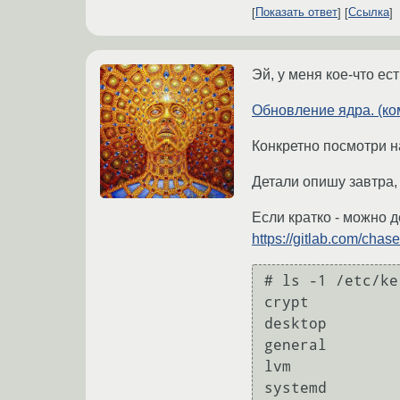
Показать ответ
Ссылка
Эй, у меня кое-что ес
Обновление ядра. (к
Конкретно посмотри на
Детали опишу завтра,
Если кратко - можно д
https://gitlab.com/chase
# ls -1 /etc/ke
crypt

desktop

general

lvm
