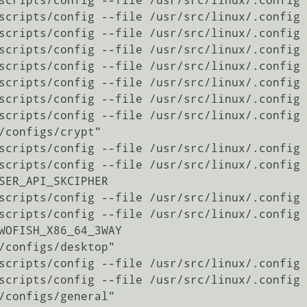
sr/src/linux/.config -m CONFIG_USB_XHCI_HCD                                                                         
src/linux/.config -m CONFIG_R8169                                                                                              
 /usr/src/linux/.config -m CONFIG_USB_STORAGE_REALTEK                                                     
sr/src/linux/.config -m CONFIG_SENSORS_IT87                                                                         
/usr/src/linux/.config -m CONFIG_SENSORS_K10TEMP                                                                
usr/src/linux/.config -m CONFIG_SND_HDA_INTEL                                                                      
e /usr/src/linux/.config -m CONFIG_SND_HDA_CODEC_REALTEK                                                
 /usr/src/linux/.config -m CONFIG_SND_HDA_CODEC_HDMI                                                        
/src/linux/.config -m CONFIG_DM_CRYPT                                                                                     
scripts/config --file /usr/src/linux/.config 
SER_API_SKCIPHER

scripts/config --file /usr/src/linux/.config 
scripts/config --file /usr/src/linux/.config 
WOFISH_X86_64_3WAY

scripts/config --file /usr/src/linux/.config 
scripts/config --file /usr/src/linux/.config 