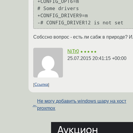
+CONFIG_OPT6=m

# Some drivers

+CONFIG_DRIVER9=m

Собссно вопрос - есть ли сабж в природе? И
NiTr0
★★★★★
25.07.2015 20:41:15 +00:00
Ссылка
Не могу добавить windows шару на хост
←
proxmox