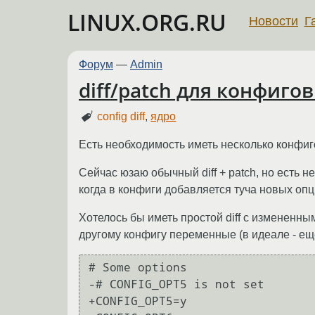
LINUX.ORG.RU
Новости
Г
Форум
—
Admin
diff/patch для конфигов
config diff
,
ядро
Есть необходимость иметь несколько конфиг
Сейчас юзаю обычный diff + patch, но есть 
когда в конфиги добавляется туча новых оп
Хотелось бы иметь простой diff с измененны
другому конфигу переменные (в идеале - еще
# Some options

-# CONFIG_OPT5 is not set

+CONFIG_OPT5=y
