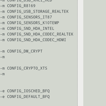
                                                        

                                          

                                                                     

                                                        

                                                              

                                                          

                                                                        

                                                                   

                                                

-m 
-m CONFIG_CRYPTO_XTS

-m 
-e CONFIG_IOSCHED_BFQ

-e CONFIG_DEFAULT_BFQ
