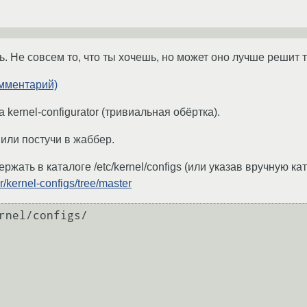
ть. Не совсем то, что ты хочешь, но может оно лучше решит
омментарий)
 kernel-configurator (тривиальная обёртка).
 или постучи в жаббер.
ержать в каталоге /etc/kernel/configs (или указав вручную ка
r/kernel-configs/tree/master
rnel/configs/
