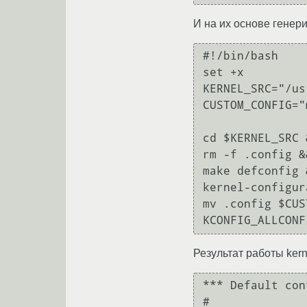
И на их основе генери
#!/bin/bash

set +x

KERNEL_SRC="/us
CUSTOM_CONFIG="
cd $KERNEL_SRC &
rm -f .config &&
make defconfig &
kernel-configur
mv .config $CUS
Результат работы kern
*** Default con
#
