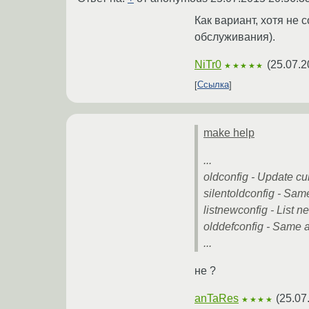
Как вариант, хотя не
обслуживания).
NiTr0
(
25.07.2
★★★★★
Ссылка
make help
...
oldconfig - Update cur
silentoldconfig - Same
listnewconfig - List n
olddefconfig - Same a
...
не ?
anTaRes
(
25.07
★★★★