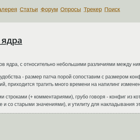
алерея
Статьи
Форум
Опросы
Трекер
Поиск
 ядра
ов ядра, с относительно небольшими различиями между ни
неудобства - размер патча порой сопоставим с размером кон
ций, приходится тратить много времени на напилинг измене
ми строками (+ комментариями), грубо говоря - конфиг из 
 и со старыми значениями), и утилиту для накладывания это