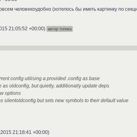
 совсем человекоудобно (хотелось бы иметь картинку по сек
015 21:05:52 +00:00
)
автор топика
rent config utilising a provided .config as base
 as oldconfig, but quietly, additionally update deps
ew options
s silentoldconfig but sets new symbols to their default value
.2015 21:18:41 +00:00
)