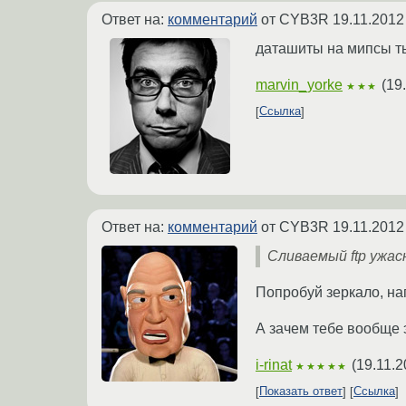
Ответ на:
комментарий
от CYB3R
19.11.2012
даташиты на мипсы 
marvin_yorke
(
19
★★★
Ссылка
Ответ на:
комментарий
от CYB3R
19.11.2012
Сливаемый ftp ужа
Попробуй зеркало, на
А зачем тебе вообще э
i-rinat
(
19.11.2
★★★★★
Показать ответ
Ссылка