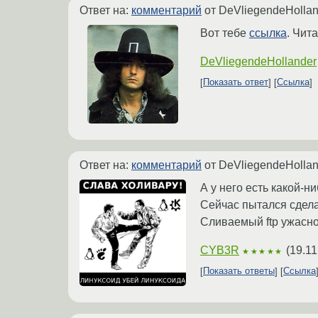
Ответ на:
комментарий
от DeVliegendeHolla
Вот тебе
ссылка
. Чита
DeVliegendeHollander
Показать ответ
Ссылка
Ответ на:
комментарий
от DeVliegendeHolla
А у него есть какой-
Сейчас пытался сдела
Сливаемый ftp ужасн
CYB3R
(
19.11
★★★★★
Показать ответы
Ссылка