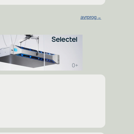
avrprog
→