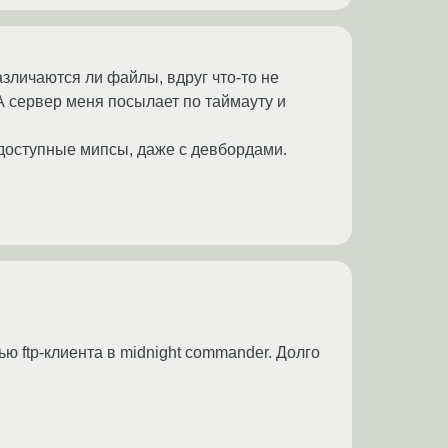
азличаются ли файлы, вдруг что-то не
А сервер меня посылает по таймауту и
л доступные мипсы, даже с девбордами.
ью ftp-клиента в midnight commander. Долго