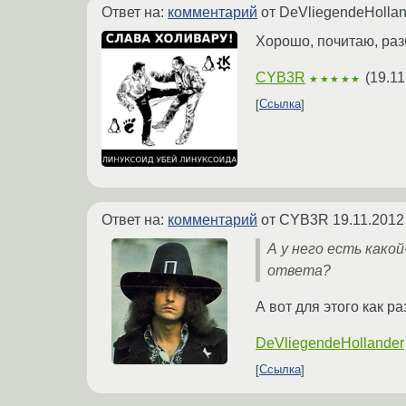
Ответ на:
комментарий
от DeVliegendeHolla
Хорошо, почитаю, раз
CYB3R
(
19.11
★★★★★
Ссылка
Ответ на:
комментарий
от CYB3R
19.11.2012
А у него есть как
ответа?
А вот для этого как р
DeVliegendeHollander
Ссылка