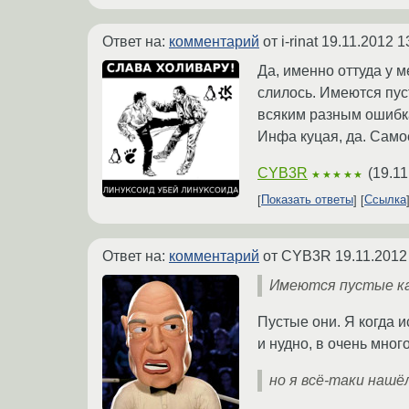
Ответ на:
комментарий
от i-rinat
19.11.2012 1
Да, именно оттуда у м
слилось. Имеются пус
всяким разным ошибк
Инфа куцая, да. Само
CYB3R
(
19.11
★★★★★
Показать ответы
Ссылка
Ответ на:
комментарий
от CYB3R
19.11.2012
Имеются пустые ка
Пустые они. Я когда и
и нудно, в очень мног
но я всё-таки нашё