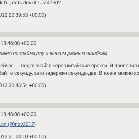
it'ы, есть devkit с JZ4760?
012 20:39:53 +00:00
)
 18:46:08 +00:00
ылает по таймауту и всяким разным ошибкам.
сейчас — подключайся через китайские прокси. Я провери
айт в секунду, зато задержки секунда-две. Вполне можно хо
012 20:46:54 +00:00
)
 18:46:08 +00:00
nic.cn (20nov2012)
012 21:24:10 +00:00
)