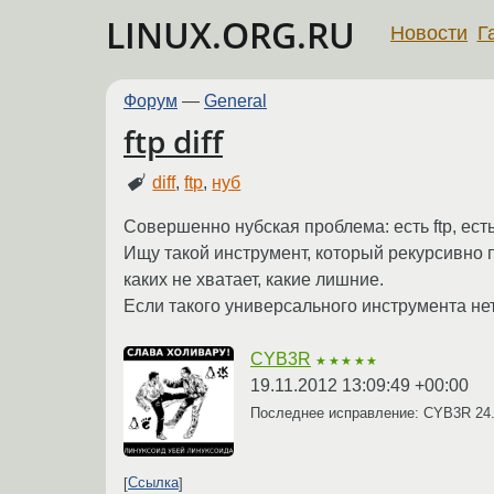
LINUX.ORG.RU
Новости
Г
Форум
—
General
ftp diff
diff
,
ftp
,
нуб
Совершенно нубская проблема: есть ftp, ест
Ищу такой инструмент, который рекурсивно п
каких не хватает, какие лишние.
Если такого универсального инструмента нет,
CYB3R
★★★★★
19.11.2012 13:09:49 +00:00
Последнее исправление: CYB3R
24
Ссылка