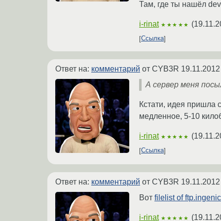
Там, где ты нашёл devk
i-rinat
(
19.11.2
★★★★★
Ссылка
Ответ на:
комментарий
от CYB3R
19.11.2012
А сервер меня пос
Кстати, идея пришла 
медленное, 5-10 килоб
i-rinat
(
19.11.2
★★★★★
Ссылка
Ответ на:
комментарий
от CYB3R
19.11.2012
Вот
filelist of ftp.inge
i-rinat
(
19.11.2
★★★★★