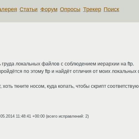
алерея
Статьи
Форум
Опросы
Трекер
Поиск
ь груда локальных файлов с соблюдением иерархии на ftp.
ройдётся по этому ftp и найдёт отличия от моих локальных
 хоть ткните носом, куда копать, чтобы скрипт соответству
.05.2014 11:48:41 +00:00
(всего исправлений: 2)