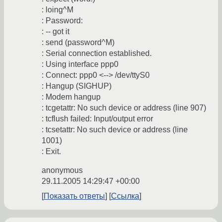
: loing^M
: Password:
: -- got it
: send (password^M)
: Serial connection established.
: Using interface ppp0
: Connect: ppp0 <--> /dev/ttyS0
: Hangup (SIGHUP)
: Modem hangup
: tcgetattr: No such device or address (line 907)
: tcflush failed: Input/output error
: tcsetattr: No such device or address (line
1001)
: Exit.
anonymous
29.11.2005 14:29:47 +00:00
Показать ответы
Ссылка