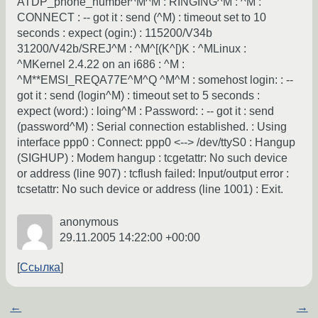
ATDP_phone_number^M^M : RINGING^M : ^M :
CONNECT : -- got it : send (^M) : timeout set to 10
seconds : expect (ogin:) : 115200/V34b
31200/V42b/SREJ^M : ^M^[(K^[)K : ^MLinux :
^MKernel 2.4.22 on an i686 : ^M :
^M**EMSI_REQA77E^M^Q ^M^M : somehost login: : --
got it : send (login^M) : timeout set to 5 seconds :
expect (word:) : loing^M : Password: : -- got it : send
(password^M) : Serial connection established. : Using
interface ppp0 : Connect: ppp0 <--> /dev/ttyS0 : Hangup
(SIGHUP) : Modem hangup : tcgetattr: No such device
or address (line 907) : tcflush failed: Input/output error :
tcsetattr: No such device or address (line 1001) : Exit.
anonymous
29.11.2005 14:22:00 +00:00
Ссылка
←
→