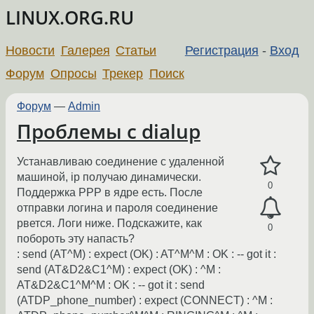
LINUX.ORG.RU
Новости
Галерея
Статьи
Регистрация
-
Вход
Форум
Опросы
Трекер
Поиск
Форум
—
Admin
Проблемы с dialup
Устанавливаю соединение с удаленной
машиной, ip получаю динамически.
0
Поддержка PPP в ядре есть. После
отправки логина и пароля соединение
рвется. Логи ниже. Подскажите, как
0
побороть эту напасть?
: send (AT^M) : expect (OK) : AT^M^M : OK : -- got it :
send (AT&D2&C1^M) : expect (OK) : ^M :
AT&D2&C1^M^M : OK : -- got it : send
(ATDP_phone_number) : expect (CONNECT) : ^M :