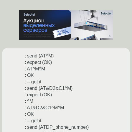
: send (AT^M)
: expect (OK)
: AT^M^M
: OK
: -- got it
: send (AT&D2&C1^M)
: expect (OK)
: ^M
: AT&D2&C1^M^M
: OK
: -- got it
: send (ATDP_phone_number)