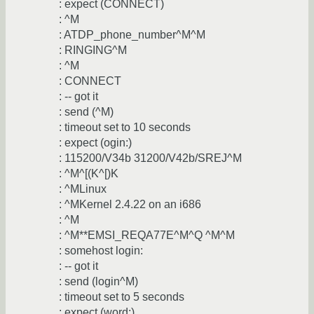
: expect (CONNECT)
: ^M
: ATDP_phone_number^M^M
: RINGING^M
: ^M
: CONNECT
: -- got it
: send (^M)
: timeout set to 10 seconds
: expect (ogin:)
: 115200/V34b 31200/V42b/SREJ^M
: ^M^[(K^[)K
: ^MLinux
: ^MKernel 2.4.22 on an i686
: ^M
: ^M**EMSI_REQA77E^M^Q ^M^M
: somehost login:
: -- got it
: send (login^M)
: timeout set to 5 seconds
: expect (word:)