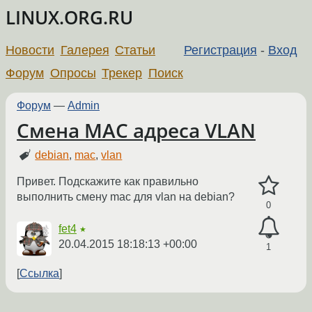
LINUX.ORG.RU
Новости
Галерея
Статьи
Регистрация
-
Вход
Форум
Опросы
Трекер
Поиск
Форум
—
Admin
Смена MAC адреса VLAN
debian
,
mac
,
vlan
Привет. Подскажите как правильно
выполнить смену mac для vlan на debian?
0
fet4
★
20.04.2015 18:18:13 +00:00
1
Ссылка