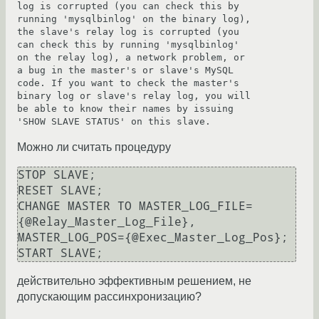
log is corrupted (you can check this by 
running 'mysqlbinlog' on the binary log), 
the slave's relay log is corrupted (you 
can check this by running 'mysqlbinlog' 
on the relay log), a network problem, or 
a bug in the master's or slave's MySQL 
code. If you want to check the master's 
binary log or slave's relay log, you will 
be able to know their names by issuing 
'SHOW SLAVE STATUS' on this slave.
Можно ли считать процедуру
STOP SLAVE;

RESET SLAVE;

CHANGE MASTER TO MASTER_LOG_FILE=
{@Relay_Master_Log_File}, 
MASTER_LOG_POS={@Exec_Master_Log_Pos};

START SLAVE;
действительно эффективным решением, не
допускающим рассинхронизацию?