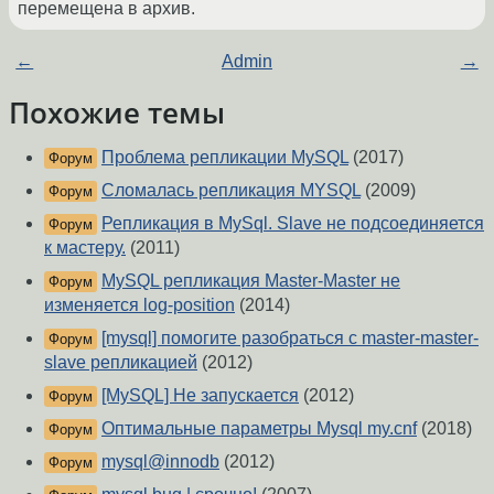
перемещена в архив.
←
Admin
→
Похожие темы
Проблема репликации MySQL
(2017)
Форум
Сломалась репликация MYSQL
(2009)
Форум
Репликация в MySql. Slave не подсоединяется
Форум
к мастеру.
(2011)
MySQL репликация Master-Master не
Форум
изменяется log-position
(2014)
[mysql] помогите разобраться с master-master-
Форум
slave репликацией
(2012)
[MySQL] Не запускается
(2012)
Форум
Оптимальные параметры Mysql my.cnf
(2018)
Форум
mysql@innodb
(2012)
Форум