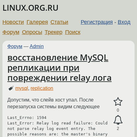
LINUX.ORG.RU
Новости
Галерея
Статьи
Регистрация
-
Вход
Форум
Опросы
Трекер
Поиск
Форум
—
Admin
восстановление MySQL
репликации при
повреждении relay лога
mysql
,
replication
Допустим, что слейв хост упал. После
перезапуска системы видим следующее
0
Last_Errno: 1594

Last_Error: Relay log read failure: Could 
not parse relay log event entry. The 
2
possible reasons are: the master's binary 