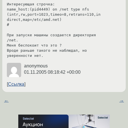
Интересующая строчка:

name_host:(pid4449) on /net type nfs 
(intr,rw,port=1023,timeo=8,retrans=110,in
direct,map=/etc/amd.net)

#

При запуске машины создается директория 
/net.

Меня беспокоит что это ?

Вроде раньше такого не наблюдал, но 
уверенности нет.
anonymous
01.11.2005 08:18:42 +00:00
Ссылка
←
→