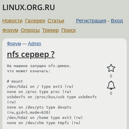
LINUX.ORG.RU
Новости
Галерея
Статьи
Регистрация
-
Вход
Форум
Опросы
Трекер
Поиск
Форум
—
Admin
nfs сервер ?
На машине запущен nfs-демон.

что может означать:

0
# mount

/dev/hda1 on / type ext3 (rw)

none on /proc type proc (rw)

0
usbdevfs on /proc/bus/usb type usbdevfs 
(rw)

none on /dev/pts type devpts 
(rw,gid=5,mode=620)

/dev/hda2 on /home type ext3 (rw)

none on /dev/shm type tmpfs (rw)
