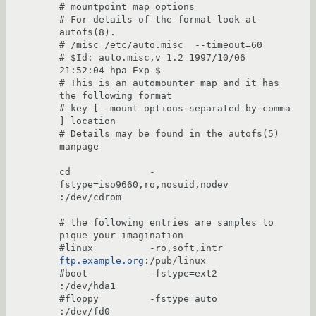
# mountpoint map options

# For details of the format look at 
autofs(8).

# /misc /etc/auto.misc  --timeout=60

# $Id: auto.misc,v 1.2 1997/10/06 
21:52:04 hpa Exp $

# This is an automounter map and it has 
the following format

# key [ -mount-options-separated-by-comma 
] location

# Details may be found in the autofs(5) 
manpage

cd              -
fstype=iso9660,ro,nosuid,nodev 
:/dev/cdrom

# the following entries are samples to 
pique your imagination

#linux          -ro,soft,intr           
ftp.example.org
:/pub/linux

#boot           -fstype=ext2            
:/dev/hda1

#floppy         -fstype=auto            
:/dev/fd0
