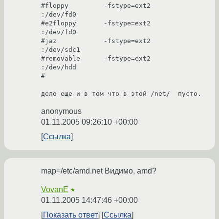
#floppy         -fstype=ext2            
:/dev/fd0

#e2floppy       -fstype=ext2            
:/dev/fd0

#jaz            -fstype=ext2            
:/dev/sdc1

#removable      -fstype=ext2            
:/dev/hdd

#

дело еще и в том что в этой /net/  пусто. 
anonymous
01.11.2005 09:26:10 +00:00
Ссылка
map=/etc/amd.net Видимо, amd?
VovanE
★
01.11.2005 14:47:46 +00:00
Показать ответ
Ссылка