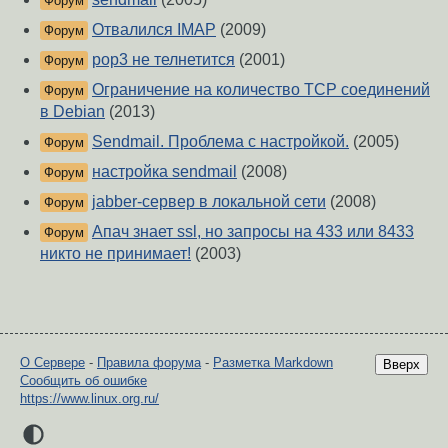
Форум
Отвалился IMAP
(2009)
Форум
pop3 не телнетится
(2001)
Форум
Ограничение на количество TCP соединений
Форум
в Debian
(2013)
Sendmail. Проблема с настройкой.
(2005)
Форум
настройка sendmail
(2008)
Форум
jabber-сервер в локальной сети
(2008)
Форум
Апач знает ssl, но запросы на 433 или 8433
Форум
никто не принимает!
(2003)
О Сервере
-
Правила форума
-
Разметка Markdown
Вверх
Сообщить об ошибке
https://www.linux.org.ru/