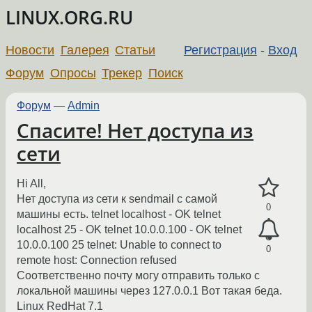
LINUX.ORG.RU
Новости
Галерея
Статьи
Регистрация
-
Вход
Форум
Опросы
Трекер
Поиск
Форум
—
Admin
Спасите! Нет доступа из
сети
Hi All,
Нет доступа из сети к sendmail с самой
0
машины есть. telnet localhost - OK telnet
localhost 25 - OK telnet 10.0.0.100 - OK telnet
10.0.0.100 25 telnet: Unable to connect to
0
remote host: Connection refused
Соответственно почту могу отправить только с
локальной машины через 127.0.0.1 Вот такая беда.
Linux RedHat 7.1