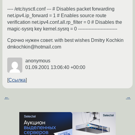
---- /etc/sysctl.conf --- # Disables packet forwarding
net.ipv4.ip_forward = 1 # Enables source route
verification net.ipv4.conf.all.rp_filter = 0 # Disables the
magic-sysrq key kernel.sysrq = 0 --------------------------
Срочно нужен совет. with best wishes Dmitry Kochkin
dmkochkin@hotmail.com
anonymous
01.09.2001 13:06:40 +00:00
Ссылка
←
→