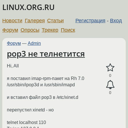
LINUX.ORG.RU
Новости
Галерея
Статьи
Регистрация
-
Вход
Форум
Опросы
Трекер
Поиск
Форум
—
Admin
pop3 не телнетится
Hi, All
0
я поставил imap-rpm-пакет на Rh 7.0
/usr/sbin/ipop3d и /usr/sbin/imapd
0
и вставил файл pop3 в /etc/xinet.d
перепустил xinetd - но
telnet localhost 110