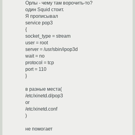
Орлы - чему там ворочить-то?
один Squid стоит.
Я прописывал
service pop3
{
socket_type = stream
user = root
server = /usr/sbin/ipop3d
wait = no
protocol = tcp
port = 110
}
в разные места(
/etc/xinetd.d/pop3
or
/etc/xinetd.conf
)
не помогает