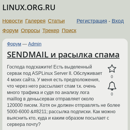
LINUX.ORG.RU
Новости
Галерея
Статьи
Регистрация
-
Вход
Форум
Опросы
Трекер
Поиск
Форум
—
Admin
SENDMAIL и расылка спама
Господа подскажите! Есть выделенный
сервак под ASPLinux Server II. Обслуживает
0
4 моих сайта. У меня есть предположения,
что через него рассылают спам т.к. очень
много трафика и судя по анализу лога
0
maillog в денььсервак отправляет около
120000 писем. Хотя он должен отправлять не более
5000-6000 &#8211; рассылка подписки. Как можно
выяснить кто, куда и каким образом посылает с
сервера почту?