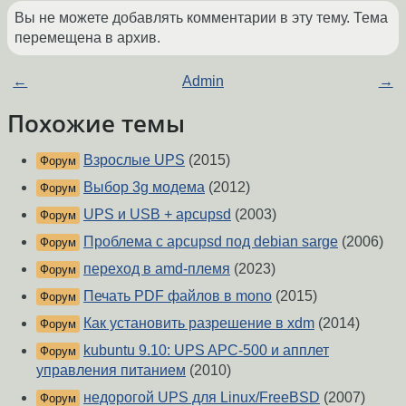
Вы не можете добавлять комментарии в эту тему. Тема
перемещена в архив.
←
Admin
→
Похожие темы
Взрослые UPS
(2015)
Форум
Выбор 3g модема
(2012)
Форум
UPS и USB + apcupsd
(2003)
Форум
Проблема с apcupsd под debian sarge
(2006)
Форум
переход в amd-племя
(2023)
Форум
Печать PDF файлов в mono
(2015)
Форум
Как установить разрешение в xdm
(2014)
Форум
kubuntu 9.10: UPS APC-500 и апплет
Форум
управления питанием
(2010)
недорогой UPS для Linux/FreeBSD
(2007)
Форум