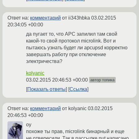
Ответ на:
комментарий
от ii343hbka
03.02.2015
20:34:05 +00:00
да пугает то, что APC запилил там свой
какой-то свой протокол microlink. Вот и
пытаюсь узнать будет ли apcupsd корректно
завершать работу при отключение
электричества?
kolyanic
03.02.2015 20:46:53 +00:00
автор топика
Показать ответы
Ссылка
Ответ на:
комментарий
от kolyanic
03.02.2015
20:46:53 +00:00
оу
похоже ты прав, microlink бинарный и еще
не отвересили. Так в рассылке nut написано