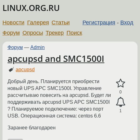
LINUX.ORG.RU
Новости
Галерея
Статьи
Регистрация
-
Вход
Форум
Опросы
Трекер
Поиск
Форум
—
Admin
apcupsd and SMC1500I
apcupsd
Добрый день. Планируется приобрести
новый UPS APC SMC1500I. Управление
0
рассчитываю повесить на apcupsd. Будет ли
поддерживать apcupsd UPS APC SMC1500I
? Планируемое подключение: через порт
1
USB. Операционная система: centos 6.6
Заранее благодарен