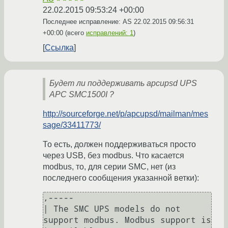
22.02.2015 09:53:24 +00:00
Последнее исправление: AS
22.02.2015 09:56:31
+00:00
(всего
исправлений: 1
)
Ссылка
Будет ли поддерживать apcupsd UPS
APC SMC1500I ?
http://sourceforge.net/p/apcupsd/mailman/mes
sage/33411773/
То есть, должен поддерживаться просто
через USB, без modbus. Что касается
modbus, то, для серии SMC, нет (из
последнего сообщения указанной ветки):
,-----

| The SMC UPS models do not 
support modbus. Modbus support is
