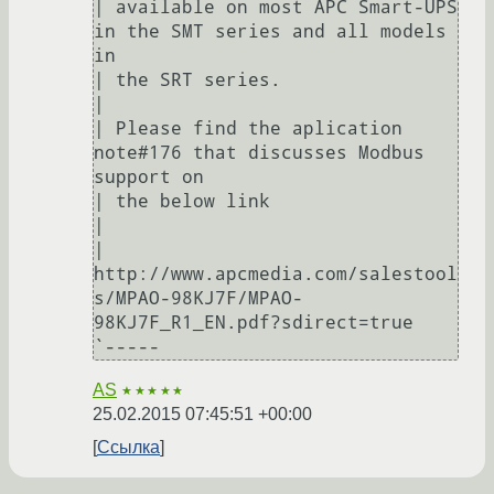
| available on most APC Smart-UPS 
in the SMT series and all models 
in

| the SRT series.

| 

| Please find the aplication 
note#176 that discusses Modbus 
support on

| the below link

| 

| 
http://www.apcmedia.com/salestool
s/MPAO-98KJ7F/MPAO-
98KJ7F_R1_EN.pdf?sdirect=true

AS
★★★★★
25.02.2015 07:45:51 +00:00
Ссылка