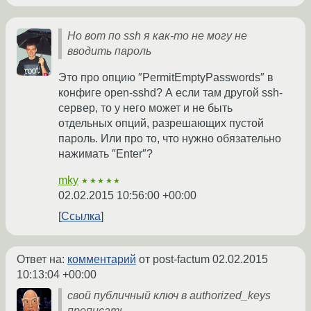
Но вот по ssh я как-то не могу не
вводить пароль
Это про опцию ″PermitEmptyPasswords″ в
конфиге open-sshd? А если там другой ssh-
сервер, то у него может и не быть
отдельных опций, разрешающих пустой
пароль. Или про то, что нужно обязательно
нажимать ″Enter″?
mky
★★★★★
02.02.2015 10:56:00 +00:00
Ссылка
Ответ на:
комментарий
от post-factum
02.02.2015
10:13:04 +00:00
свой публичный ключ в authorized_keys
прописать