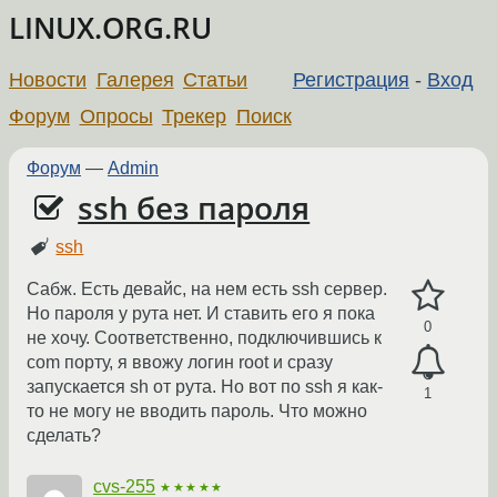
LINUX.ORG.RU
Новости
Галерея
Статьи
Регистрация
-
Вход
Форум
Опросы
Трекер
Поиск
Форум
—
Admin
ssh без пароля
ssh
Сабж. Есть девайс, на нем есть ssh сервер.
Но пароля у рута нет. И ставить его я пока
0
не хочу. Соответственно, подключившись к
com порту, я ввожу логин root и сразу
запускается sh от рута. Но вот по ssh я как-
1
то не могу не вводить пароль. Что можно
сделать?
cvs-255
★★★★★