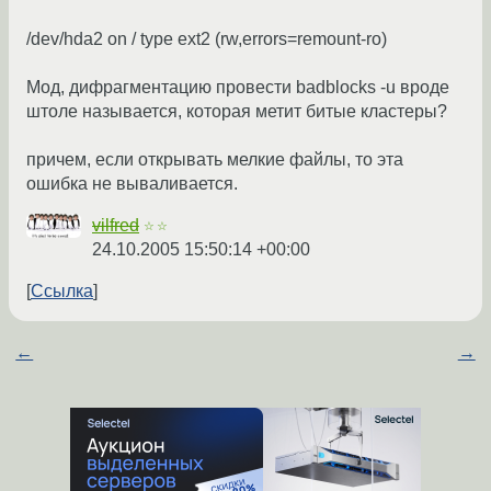
/dev/hda2 on / type ext2 (rw,errors=remount-ro)
Мод, дифрагментацию провести badblocks -u вроде
штоле называется, которая метит битые кластеры?
причем, если открывать мелкие файлы, то эта
ошибка не вываливается.
vilfred
☆☆
24.10.2005 15:50:14 +00:00
Ссылка
←
→