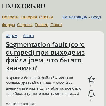
LINUX.ORG.RU
Новости
Галерея
Статьи
Регистрация
-
Вход
Форум
Опросы
Трекер
Поиск
Форум
—
Admin
Segmentation fault (core
dumped) при выходе из
файла joeм, что бы это
значило?
открываю большой файл (6,4 мега) на
ооочень древней машине, с оооочень
0
древним винтом, в 1,4 гигабайта. все было
зашибись и тут нате вам, такая шняга.... :(
0
монтирается так: