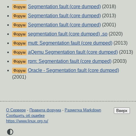
Segmentation fault (core dumped)
(2018)
Форум
Segmentation fault (core dumped)
(2013)
Форум
Segmentation fault (core dumped)
(2001)
Форум
segmentation fault (core dumped) .so
(2020)
Форум
mutt: Segmentation fault (core dumped)
(2013)
Форум
aQemu Segmentation fault (core dumped)
(2013)
Форум
rpm: Segmentation fault (core dumped)
(2003)
Форум
Oracle - Segmentation fault (core dumped)
Форум
(2001)
О Сервере
-
Правила форума
-
Разметка Markdown
Вверх
Сообщить об ошибке
https://www.linux.org.ru/