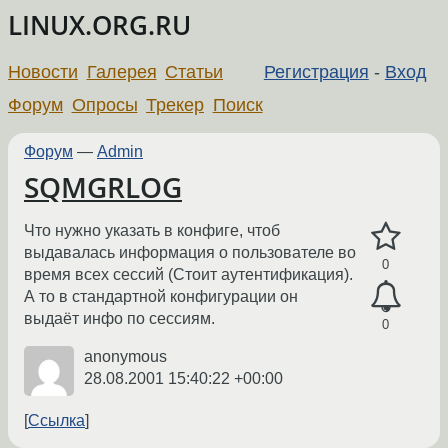
LINUX.ORG.RU
Новости
Галерея
Статьи
Регистрация
-
Вход
Форум
Опросы
Трекер
Поиск
Форум
—
Admin
SQMGRLOG
Что нужно указать в конфиге, чтоб
выдавалась информация о пользователе во
0
время всех сессий (Стоит аутентификация).
А то в стандартной конфигурации он
выдаёт инфо по сессиям.
0
anonymous
28.08.2001 15:40:22 +00:00
Ссылка