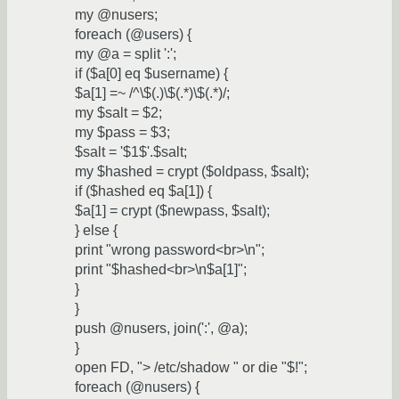
my @nusers;
foreach (@users) {
my @a = split ':';
if ($a[0] eq $username) {
$a[1] =~ /^\$(.)\$(.*)\$(.*)/;
my $salt = $2;
my $pass = $3;
$salt = '$1$'.$salt;
my $hashed = crypt ($oldpass, $salt);
if ($hashed eq $a[1]) {
$a[1] = crypt ($newpass, $salt);
} else {
print "wrong password<br>\n";
print "$hashed<br>\n$a[1]";
}
}
push @nusers, join(':', @a);
}
open FD, "> /etc/shadow " or die "$!";
foreach (@nusers) {