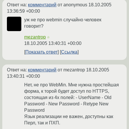
Ответ на:
комментарий
от anonymous
18.10.2005
13:36:59 +00:00
уж не про webmin случайно человек
говорит?
mezantrop
☆
18.10.2005 13:40:31 +00:00
Показать ответ
Ссылка
Ответ на:
комментарий
от mezantrop
18.10.2005
13:40:31 +00:00
Нет, не про WebMin. Мне нужна простейшая
форма, к торой будет доступ по HTTPS,
состоящая из 4х полей: - UserName - Old
Password - New Password - Retype New
Password
Язык реализации не важен, доступны как
Перл, так и ПХП.