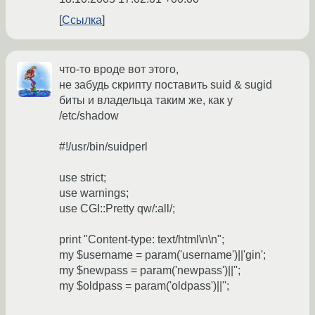
Ссылка
что-то вроде вот этого,
не забудь скрипту поставить suid & sugid
биты и владельца таким же, как у
/etc/shadow
#!/usr/bin/suidperl
use strict;
use warnings;
use CGI::Pretty qw/:all/;
print "Content-type: text/html\n\n";
my $username = param('username')||'gin';
my $newpass = param('newpass')||'';
my $oldpass = param('oldpass')||'';