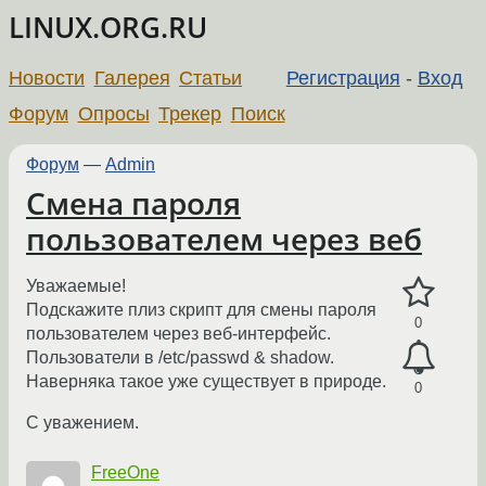
LINUX.ORG.RU
Новости
Галерея
Статьи
Регистрация
-
Вход
Форум
Опросы
Трекер
Поиск
Форум
—
Admin
Смена пароля
пользователем через веб
Уважаемые!
Подскажите плиз скрипт для смены пароля
0
пользователем через веб-интерфейс.
Пользователи в /etc/passwd & shadow.
Наверняка такое уже существует в природе.
0
С уважением.
FreeOne