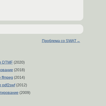
Проблема со SWAT
→
е DTMF
(2020)
рование
(2018)
 ffmpeg
(2014)
 pdf2swf
(2012)
ртирование
(2009)