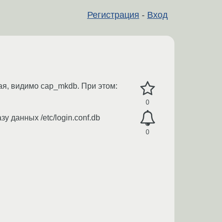
Регистрация
-
Вход
ная, видимо cap_mkdb. При этом:
0
 данных /etc/login.conf.db
0