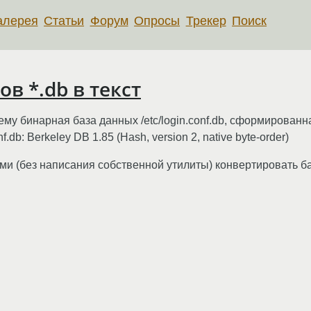
алерея
Статьи
Форум
Опросы
Трекер
Поиск
в *.db в текст
 ему бинарная база данных /etc/login.conf.db, сформирован
onf.db: Berkeley DB 1.85 (Hash, version 2, native byte-order)
 (без написания собственной утилиты) конвертировать базу