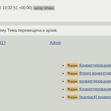
5 10:32:51 +00:00
)
автор топика
ему. Тема перемещена в архив.
31?
Admin
Конвертировани
Форум
ffmpeg конверти
Форум
конвертирование
Форум
Конвертирование
Форум
[wavpack] конве
Форум