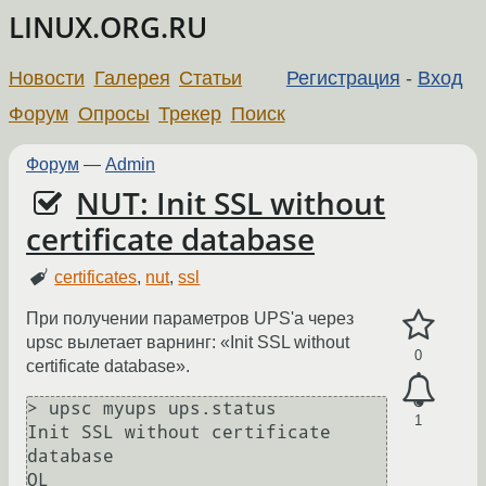
LINUX.ORG.RU
Новости
Галерея
Статьи
Регистрация
-
Вход
Форум
Опросы
Трекер
Поиск
Форум
—
Admin
NUT: Init SSL without
certificate database
certificates
,
nut
,
ssl
При получении параметров UPS'а через
upsc вылетает варнинг: «Init SSL without
0
certificate database».
> upsc myups ups.status           

1
Init SSL without certificate 
database
