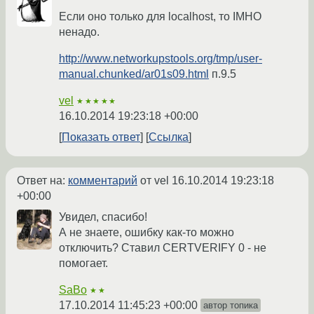
Если оно только для localhost, то IMHO
ненадо.
http://www.networkupstools.org/tmp/user-
manual.chunked/ar01s09.html
п.9.5
vel
★★★★★
16.10.2014 19:23:18 +00:00
Показать ответ
Ссылка
Ответ на:
комментарий
от vel
16.10.2014 19:23:18
+00:00
Увидел, спасибо!
А не знаете, ошибку как-то можно
отключить? Ставил CERTVERIFY 0 - не
помогает.
SaBo
★★
17.10.2014 11:45:23 +00:00
автор топика