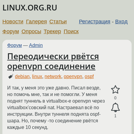
LINUX.ORG.RU
Новости
Галерея
Статьи
Регистрация
-
Вход
Форум
Опросы
Трекер
Поиск
Форум
—
Admin
Переодически рвётся
openvpn соединение
debian
,
linux
,
network
,
openvpn
,
ospf
И так, у меня это уже давно. Писал везде,
но помочь мне, так и не помогли. У меня
0
поднят туннель в virtualbox-е openvpn через
virtualbox'совский nat. Настраевал всё по
инструкции. Внутри туннеля поднята ospf-
1
шара. Но, почему -то соединение рвётся
каждые 10 секунд.