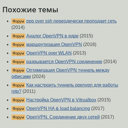
Похожие темы
ppp over ssh переодически проподает сеть
Форум
(2014)
Аналог OpenVPN в ядре
(2015)
Форум
маршрутизация OpenVPN
(2018)
Форум
OpenVPN over WLAN
(2013)
Форум
разрывается OpenVPN соединение
(2014)
Форум
Оптимизация OpenVPN туннель между
Форум
офисами
(2024)
Как настроить туннель openvpn для работы
Форум
rstp?
(2011)
Настройка OpenVPN в Vitrualbox
(2015)
Форум
OpenVPN HA & load balancing
(2017)
Форум
OpenVPN. Соединение двух сетей
(2017)
Форум