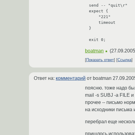
send -- "quit\r"

expect {

    "221"               {}

    timeout             { puts "\r\[ TROUBLE \] EOF: invalid server response\r"; exit 3; }

}

boatman
(
27.09.2005
★
Показать ответ
Ссылка
Ответ на:
комментарий
от boatman
27.09.200
поясню. тоже надо бы
mail -s SUBJ -a FILE и
прочее -- письмо нор
на исходники письма и
перебрал еще несколь
пришлось использоват