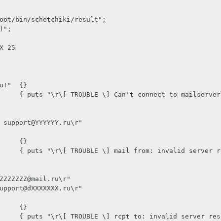
oot/bin/schetchiki/result";

)";

X 25

 support@YYYYYY.ru\r"

ZZZZZZZ@mail.ru\r"

upport@dXXXXXXX.ru\r"
