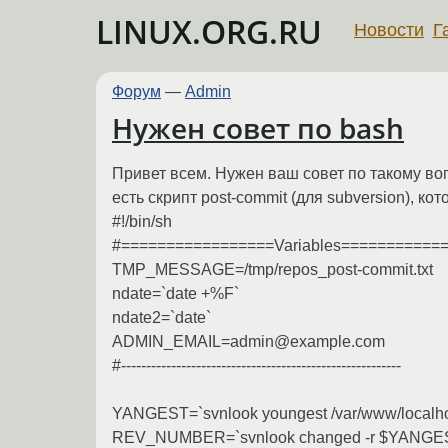
LINUX.ORG.RU
Новости
Г
Форум
—
Admin
Нужен совет по bash
Привет всем. Нужен ваш совет по такому во
есть скрипт post-commit (для subversion), к
#!/bin/sh
#=================Variables===========
TMP_MESSAGE=/tmp/repos_post-commit.txt
ndate=`date +%F`
ndate2=`date`
ADMIN_EMAIL=admin@example.com
#--------------------------------------------------------
YANGEST=`svnlook youngest /var/www/localho
REV_NUMBER=`svnlook changed -r $YANGEST 