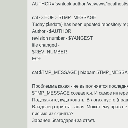
AUTHOR=`svnlook author /var/www/localhost/s
cat <<EOF > $TMP_MESSAGE
Tuday ($ndate) has been updated repository re
Author - $AUTHOR
revision number - $YANGEST
file changed -
$REV_NUMBER
EOF
cat $TMP_MESSAGE | biabam $TMP_MESSAGE -
Проблемма какая - не выполняется последняя
$TMP_MESSAGE создается. И самое интересное
Подскажите, куда копать. В логах пусто (прав
Владелец скрипта - апач. Может ему прав н
письмо из скрипта?
Заранее благодарен за ответ.