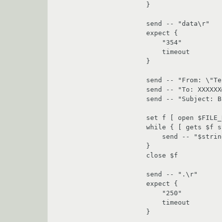
}

send -- "data\r"

expect {

    "354"               {}

    timeout             { puts "\r\[ TROUBLE \] data: invalid server response\r"; send -- "quit\r"; exit 4; }

}

send -- "From: \"Te
send -- "To: XXXXXX
send -- "Subject: B
set f [ open $FILE_
while { [ gets $f s
    send -- "$string\r";

}

close $f

send -- ".\r"

expect {

    "250"               {}

    timeout             { puts "\r\[ TROUBLE \] EOF: invalid server response\r"; exit 3; }

}
