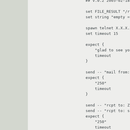
## v.0.2 2005-02-18

set FILE_RESULT "/r
set string "empty =
spawn telnet X.X.X.
set timeout 15

expect {

    "glad to see you!"  {}

    timeout             { puts "\r\[ TROUBLE \] Can't connect to mailserver.ratelecom.net\r"; exit 1; }

}

send -- "mail from:
expect {

    "250"               {}

    timeout             { puts "\r\[ TROUBLE \] mail from: invalid server response\r"; send -- "quit\r"; exit 2; }

}

send -- "rcpt to: Z
send -- "rcpt to: s
expect {

    "250"               {}

    timeout             { puts "\r\[ TROUBLE \] rcpt to: invalid server response\r"; send -- "quit\r"; exit 3; }
