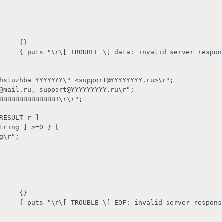
hsluzhba YYYYYYY\" <support@YYYYYYYY.ru>\r";

@mail.ru, support@YYYYYYYYY.ru\r";

BBBBBBBBBBBBBBB\r\r";

RESULT r ]

tring ] >=0 } {
