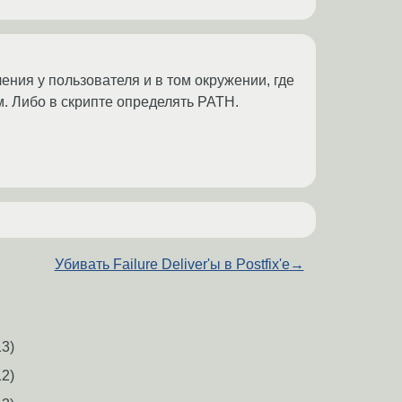
ения у пользователя и в том окружении, где
. Либо в скрипте определять PATH.
Убивать Failure Deliver'ы в Postfix'e
→
3)
2)