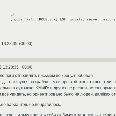
 13:28:35 +00:00
)
5 13:28:35 +00:00
ло логи отправлять письмом по крону. пробовал
 т.д. - наткнулся на грабли - если простой текст, то все отли
мально в аутглюке, KMail'e и других не распознается норма
 все увидеть, но ориентировано было на людей, далёких от 
ео вариантов. не понравилось.
ь expect и эмулировать себя любимого за консолью. скрипт 