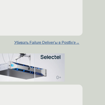
Убивать Failure Deliver'ы в Postfix'e
→