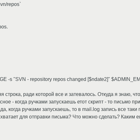
vn/repos`
pos.
s "SVN - repository repos changed [$ndate2]" $ADMIN_E
 строка, ради которой все и затевалось. Откуда я знаю, чт
 - когда ручками запускаешь етот скрипт - то письмо прих
да, когда ручками запускаешь, то в mail.log запись все таки 
е хватает для отправки письма? Что можно сделать? Каким