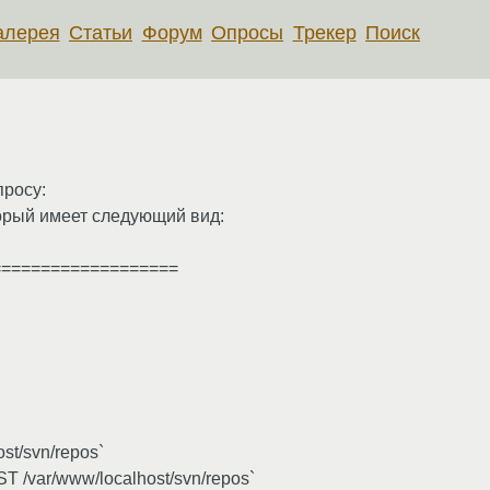
алерея
Статьи
Форум
Опросы
Трекер
Поиск
просу:
оторый имеет следующий вид:
===================
st/svn/repos`
/var/www/localhost/svn/repos`