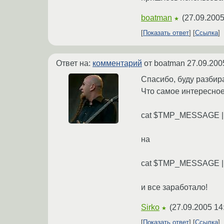
boatman
(
27.09.2005
★
Показать ответ
Ссылка
Ответ на:
комментарий
от boatman
27.09.200
Спасибо, буду разбир
Что самое интересное
cat $TMP_MESSAGE | 
на
cat $TMP_MESSAGE | ma
и все заработало!
Sirko
(
27.09.2005 14
★
Показать ответ
Ссылка