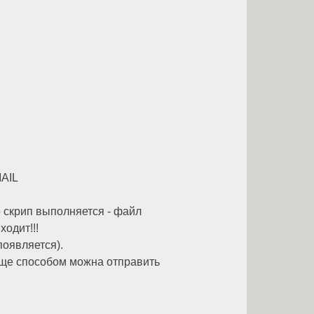
MAIL
о скрип выполняется - файл
одит!!!
появляется).
 еще способом можна отправить