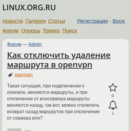
LINUX.ORG.RU
Новости
Галерея
Статьи
Регистрация
-
Вход
Форум
Опросы
Трекер
Поиск
Форум
—
Admin
Как отключить удаление
маршрута в openvpn
openvpn
Такая ситуация, при подключении к
опенвпн, меняются маршруты, и при
0
отключении от впнсервера маршруты
меняются назад, так вот, можно отключить
возврат назад маршрутов при отключении
1
от сервера впн?