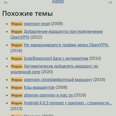
←
Admin
→
Похожие темы
openvpn reset
(2008)
Форум
Добавление маршрута при подключении
Форум
OpenVPN
(2022)
Не заворачивается трафик через OpenVPN.
Форум
(2016)
[yota][openvpn] баги с интернетом
(2010)
Форум
Автоматически добавлять маршрут до
Форум
удаленной сети
(2020)
openvpn clinet/дефолтный маршрут
(2016)
Форум
Кэш маршрутов
(2008)
Форум
pfsense openvpn и mac os
(2019)
Форум
Android 4.0.3 nonroot + openvpn - странности...
Форум
(2013)